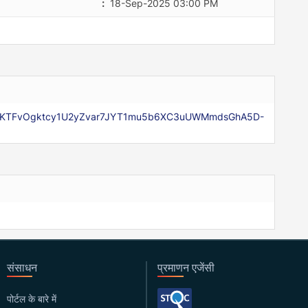
:
18-Sep-2025 03:00 PM
3MKZKTFvOgktcy1U2yZvar7JYT1mu5b6XC3uUWMmdsGhA5D-
संसाधन
प्रमाणन एजेंसी
पोर्टल के बारे में