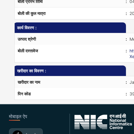
बोली प्रारंभ तिथि
:
0
बोली की कुल मात्रा
:
2
कार्य विवरण :
उत्पाद श्रेणी
:
Me
बोली दस्तावेज
:
h
X
खरीदार का विवरण :
खरीदार का नाम
:
Ja
पिन कोड
:
3
मोबाइल ऐप