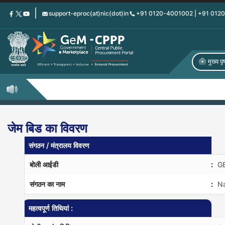
Skip
support-eproc(at)nic(dot)in
+91 0120-4001002 | +91 012
to
main
content
मुख्य पृष
जेम बिड का विवरण
संगठन / मंत्रालय विवरण
बोली आईडी
:
G
संगठन का नाम
:
Na
महत्वपूर्ण तिथियां :