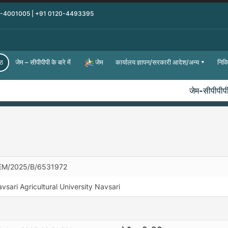
0-4001005 | +91 0120-4493395
्ठ
जेम – सीपीपीपी के बारे में
कार्यालय ज्ञापन/सरकारी आदेश/अन्य
निवि
जेम
जेम-सीपीपीपी म
EM/2025/B/6531972
vsari Agricultural University Navsari