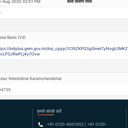
4-Aug-2025 02:51 PM
बोली समाप्ति तिथि
0
tal Beds (V3)
ttps://bidplus.gem.gov.in/doc_cppp/1Ct9ZKPG3gGmet7yNvgb
ecLPSJRwPLj4y7Ovw
dav Niteshbhai Karamchandbhai
94730
हमसे संपर्क करें
+91 0120-4001002 | +91 0120-