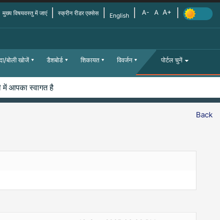
मुख्य विषयवस्तु में जाएं
स्क्रीन रीडर एक्सेस
English
दा/बोली खोजें
डैशबोर्ड
शिकायत
विवर्जन
पोर्टल चुनें
ें आपका स्वागत है
Back