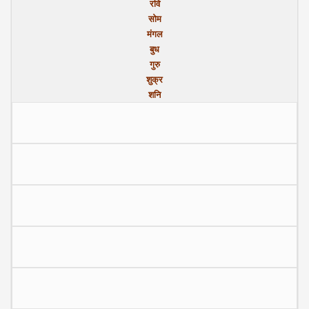
रवि
सोम
मंगल
बुध
गुरु
शुक्र
शनि