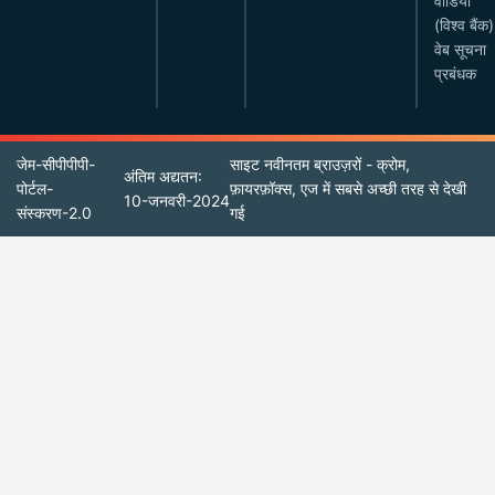
वीडियो
(विश्व बैंक)
वेब सूचना
प्रबंधक
जेम-सीपीपीपी-
साइट नवीनतम ब्राउज़रों - क्रोम,
अंतिम अद्यतन:
पोर्टल-
फ़ायरफ़ॉक्स, एज में सबसे अच्छी तरह से देखी
10-जनवरी-2024
संस्करण-2.0
गई