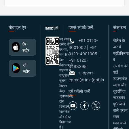
मोबाइल ऐप
हमसे संपर्क करें
संसाधन
यह साइट
+91 0120-
पोर्टल के
ऐप
खरीद नीति
बारे में
4001002 | +91
प्रभाग,
स्टोर
प्रतिक्रिया
0120-4001005 |
व्यय विभाग,
दें
वित्त
+91 0120-
प्ले
मंत्रालय के
उपयोग की
4493395
सहयोग से
स्टोर
शर्तें
support-
राष्ट्रीय
डाउनलोड
eproc(at)nic(dot)in
सूचना
लक्ष्य और
विज्ञान
हमें फॉलो करें
केंद्र
दूरदर्शिता
(एनआईसी)
साइटमैप
द्वारा
पूछे जाने
डिज़ाइन,
वाले प्रश्न
विकसित
मदद
और होस्ट
किया गया
मदद वाले
है।