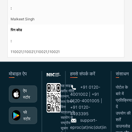
:
Malkeet Singh
पिन कोड
:
110021,110021,110021,110021
मोबाइल ऐप
हमसे संपर्क करें
संसाधन
यह साइट
+91 0120-
पोर्टल के
ऐप
खरीद नीति
बारे में
4001002 | +91
प्रभाग,
स्टोर
प्रतिक्रिया
0120-4001005 |
व्यय विभाग,
दें
वित्त
+91 0120-
प्ले
मंत्रालय के
उपयोग की
4493395
सहयोग से
स्टोर
शर्तें
support-
राष्ट्रीय
डाउनलोड
eproc(at)nic(dot)in
सूचना