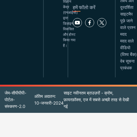
लक्ष्य और
विज्ञान
हमें फॉलो करें
केंद्र
दूरदर्शिता
(एनआईसी)
साइटमैप
द्वारा
पूछे जाने
डिज़ाइन,
वाले प्रश्न
विकसित
मदद
और होस्ट
किया गया
मदद वाले
है।
वीडियो
(विश्व बैंक)
वेब सूचना
प्रबंधक
जेम-सीपीपीपी-
साइट नवीनतम ब्राउज़रों - क्रोम,
अंतिम अद्यतन:
पोर्टल-
फ़ायरफ़ॉक्स, एज में सबसे अच्छी तरह से देखी
10-जनवरी-2024
संस्करण-2.0
गई