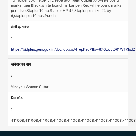
101 folder,Box file,SP 312 seperator Multi Colour A4,white board
markar pen Black,white board markar pen Red,white board markar
pen blue,Stapler 10 no,Stapler HP 45,Stapler pin size 24 by
6,stapler pin 10 nos,Punch
बोली दस्तावेज
:
https://bidplus.gem.gov.in/doc_cppp/J4_epFacPllbw87Qzcbt061WTK
खरीदार का नाम
:
Vinayak Waman Sutar
पिन कोड
:
411008,411008,411008,411008,411008,411008,411008,411008,411008