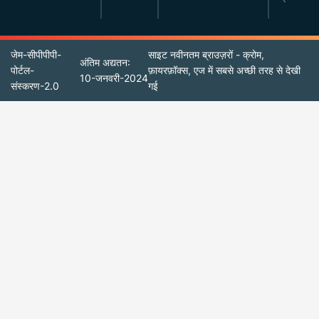
जेम-सीपीपीपी-
साइट नवीनतम ब्राउज़रों - क्रोम,
अंतिम अद्यतन:
पोर्टल-
फ़ायरफ़ॉक्स, एज में सबसे अच्छी तरह से देखी
10-जनवरी-2024
संस्करण-2.0
गई