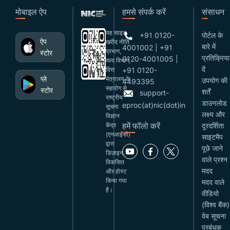
मोबाइल ऐप
हमसे संपर्क करें
संसाधन
यह साइट
+91 0120-
पोर्टल के
ऐप
खरीद नीति
बारे में
4001002 | +91
प्रभाग,
स्टोर
प्रतिक्रिया
0120-4001005 |
व्यय विभाग,
दें
वित्त
+91 0120-
प्ले
मंत्रालय के
उपयोग की
4493395
सहयोग से
स्टोर
शर्तें
support-
राष्ट्रीय
डाउनलोड
eproc(at)nic(dot)in
सूचना
लक्ष्य और
विज्ञान
हमें फॉलो करें
केंद्र
दूरदर्शिता
(एनआईसी)
साइटमैप
द्वारा
पूछे जाने
डिज़ाइन,
वाले प्रश्न
विकसित
मदद
और होस्ट
किया गया
मदद वाले
है।
वीडियो
(विश्व बैंक)
वेब सूचना
प्रबंधक