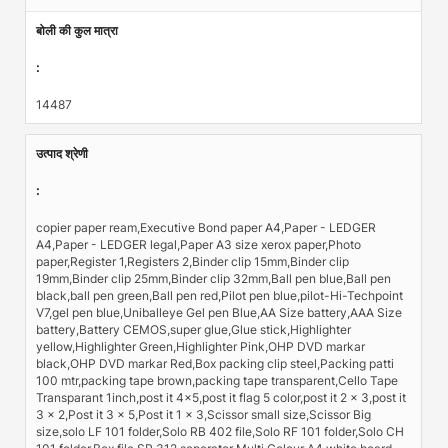
बोली की कुल मात्रा
:
14487
उत्पाद श्रेणी
:
copier paper ream,Executive Bond paper A4,Paper - LEDGER
A4,Paper - LEDGER legal,Paper A3 size xerox paper,Photo
paper,Register 1,Registers 2,Binder clip 15mm,Binder clip
19mm,Binder clip 25mm,Binder clip 32mm,Ball pen blue,Ball pen
black,ball pen green,Ball pen red,Pilot pen blue,pilot-Hi-Techpoint
V7,gel pen blue,Uniballeye Gel pen Blue,AA Size battery,AAA Size
battery,Battery CEMOS,super glue,Glue stick,Highlighter
yellow,Highlighter Green,Highlighter Pink,OHP DVD markar
black,OHP DVD markar Red,Box packing clip steel,Packing patti
100 mtr,packing tape brown,packing tape transparent,Cello Tape
Transparant 1inch,post it 4x5,post it flag 5 color,post it 2 x 3,post it
3 x 2,Post it 3 x 5,Post it 1 x 3,Scissor small size,Scissor Big
size,solo LF 101 folder,Solo RB 402 file,Solo RF 101 folder,Solo CH