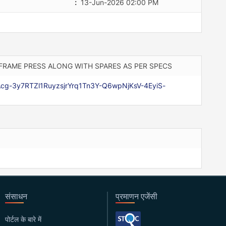
:
13-Jun-2026 02:00 PM
-FRAME PRESS ALONG WITH SPARES AS PER SPECS
Acg-3y7RTZl1RuyzsjrYrq1Tn3Y-Q6wpNjKsV-4EyiS-
संसाधन
प्रमाणन एजेंसी
पोर्टल के बारे में