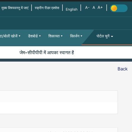
मुख्य विषयवस्तु में जाएं
स्क्रीन रीडर एक्सेस
English
दा/बोली खोजें
डैशबोर्ड
शिकायत
विवर्जन
पोर्टल चुनें
जेम-सीपीपीपी में आपका स्वागत है
Back