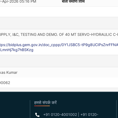
9-Apr-2026 05:16 PM
बोली समाप्ति तिथि
UPPLY, I&C, TESTING AND DEMO. OF 40 MT SERVO-HYDRAULIC C
tps://bidplus.gem.gov.in/doc_cppp/0Y1JSBC5-tP9g8UCIPsZnrFFN
zLmnHj7kg7hBSKzg
kas Kumar
00062
हमसे संपर्क करें
+91 0120-4001002 | +91 0120-