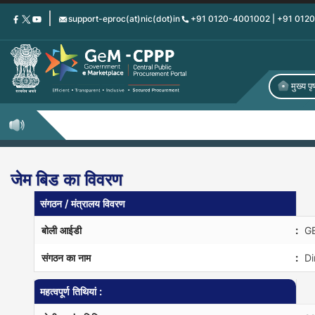
Skip
support-eproc(at)nic(dot)in
+91 0120-4001002 | +91 012
to
main
content
मुख्य पृष
जेम बिड का विवरण
संगठन / मंत्रालय विवरण
बोली आईडी
:
G
संगठन का नाम
:
Di
महत्वपूर्ण तिथियां :