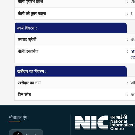
बोली प्रारंभ तिथि
:
2
बोली की कुल मात्रा
:
1
कार्य विवरण :
उत्पाद श्रेणी
:
S
बोली दस्तावेज
:
ht
c
खरीदार का विवरण :
खरीदार का नाम
:
Vi
पिन कोड
:
5
मोबाइल ऐप