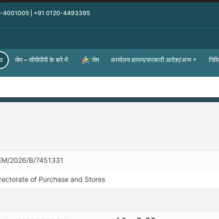
0-4001005 | +91 0120-4493395
्ठ
जेम – सीपीपीपी के बारे में
कार्यालय ज्ञापन/सरकारी आदेश/अन्य
निवि
जेम
EM/2026/B/7451331
rectorate of Purchase and Stores