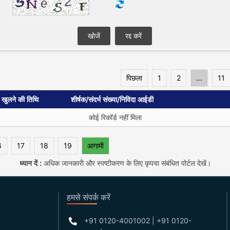
पिछला
1
2
...
11
ा खुलने की तिथि
शीर्षक/संदर्भ संख्या/निविदा आईडी
कोई रिकॉर्ड नहीं मिला
6
17
18
19
आगामी
ध्यान दें :
अधिक जानकारी और स्पष्टीकरण के लिए कृपया संबंधित पोर्टल देखें।
हमसे संपर्क करें
+91 0120-4001002 | +91 0120-