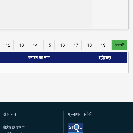
12
13
14
15
16
17
18
19
आगामी
संगठन का नाम
शुद्धिपत्र
संसाधन
प्रमाणन एजेंसी
पोर्टल के बारे में