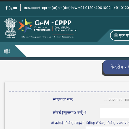
Skip
support-eproc(at)nic(dot)in
+91 0120-4001002 | +91 012
to
main
content
मुख्य पृष
केंद्रीय - 
संगठन का नाम:
कीवर्ड (न्यूनतम 3 वर्ण) #
# कीवर्ड निविदा आईडी, निविदा शीर्षक, निविदा संदर्भ संख