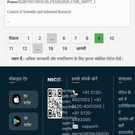
/IGIB/1NC/18331/26-27(320)/2026_CSIR_284577_1
Printer
Council of Scientific and Industrial Research
--
पिछला
1
2
...
6
7
8
9
10
11
12
...
18
19
आगामी
ध्यान दें :
अधिक जानकारी और स्पष्टीकरण के लिए कृपया संबंधित पोर्टल देखें।
मोबाइल ऐप
हमसे संपर्क करें
संसाधन
यह साइट
+91 0120-
पोर्टल के
ऐप
खरीद नीति
बारे में
4001002 | +91
प्रभाग,
स्टोर
प्रतिक्रिया
0120-4001005 |
व्यय विभाग,
दें
वित्त
+91 0120-
प्ले
मंत्रालय के
उपयोग की
4493395
सहयोग से
स्टोर
शर्तें
support-
राष्ट्रीय
डाउनलोड
eproc(at)nic(dot)in
सूचना