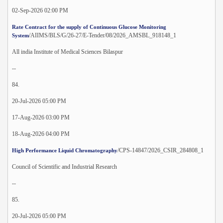
02-Sep-2026 02:00 PM
Rate Contract for the supply of Continuous Glucose Monitoring
/AIIMS/BLS/G/26-27/E-Tender/08/2026_AMSBL_918148_1
System
All india Institute of Medical Sciences Bilaspur
--
84.
20-Jul-2026 05:00 PM
17-Aug-2026 03:00 PM
18-Aug-2026 04:00 PM
/CPS-14847/2026_CSIR_284808_1
High Performance Liquid Chromatography
Council of Scientific and Industrial Research
--
85.
20-Jul-2026 05:00 PM