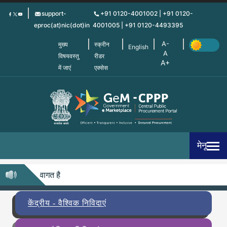
Skip
support-
+91 0120-4001002 | +91 0120-
to
eproc(at)nic(dot)in
4001005 | +91 0120-4493395
main
content
मुख्य
स्क्रीन
English
विषयवस्तु
रीडर
में जाएं
एक्सेस
मेनू
ें आपका स्वागत है
केंद्रीय - वैश्विक निविदाएं