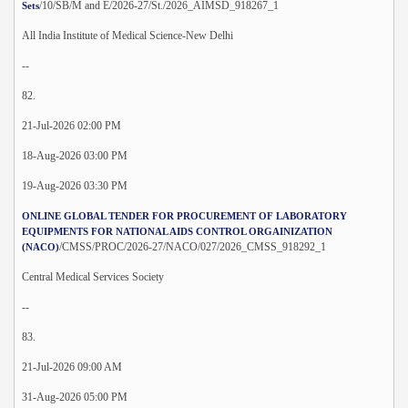
/10/SB/M and E/2026-27/St./2026_AIMSD_918267_1
Sets
All India Institute of Medical Science-New Delhi
--
82.
21-Jul-2026 02:00 PM
18-Aug-2026 03:00 PM
19-Aug-2026 03:30 PM
ONLINE GLOBAL TENDER FOR PROCUREMENT OF LABORATORY
EQUIPMENTS FOR NATIONAL AIDS CONTROL ORGAINIZATION
/CMSS/PROC/2026-27/NACO/027/2026_CMSS_918292_1
(NACO)
Central Medical Services Society
--
83.
21-Jul-2026 09:00 AM
31-Aug-2026 05:00 PM