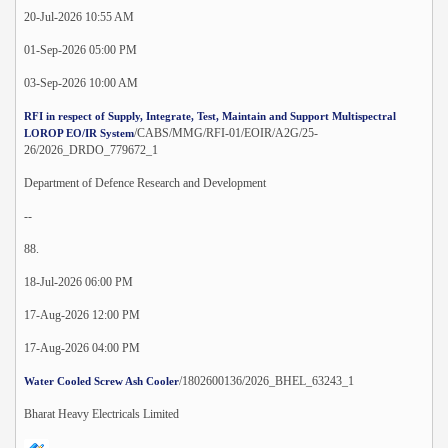
20-Jul-2026 10:55 AM
01-Sep-2026 05:00 PM
03-Sep-2026 10:00 AM
RFI in respect of Supply, Integrate, Test, Maintain and Support Multispectral
/CABS/MMG/RFI-01/EOIR/A2G/25-
LOROP EO/IR System
26/2026_DRDO_779672_1
Department of Defence Research and Development
--
88.
18-Jul-2026 06:00 PM
17-Aug-2026 12:00 PM
17-Aug-2026 04:00 PM
/1802600136/2026_BHEL_63243_1
Water Cooled Screw Ash Cooler
Bharat Heavy Electricals Limited