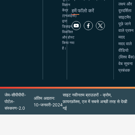
लक्ष्य और
विज्ञान
हमें फॉलो करें
केंद्र
दूरदर्शिता
(एनआईसी)
साइटमैप
द्वारा
पूछे जाने
डिज़ाइन,
वाले प्रश्न
विकसित
मदद
और होस्ट
किया गया
मदद वाले
है।
वीडियो
(विश्व बैंक)
वेब सूचना
प्रबंधक
जेम-सीपीपीपी-
साइट नवीनतम ब्राउज़रों - क्रोम,
अंतिम अद्यतन:
पोर्टल-
फ़ायरफ़ॉक्स, एज में सबसे अच्छी तरह से देखी
10-जनवरी-2024
संस्करण-2.0
गई