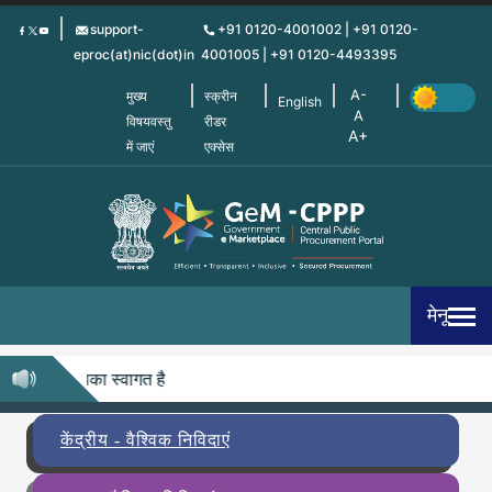
Skip
support-
+91 0120-4001002 | +91 0120-
to
eproc(at)nic(dot)in
4001005 | +91 0120-4493395
main
content
मुख्य
स्क्रीन
English
विषयवस्तु
रीडर
में जाएं
एक्सेस
मेनू
ीपी में आपका स्वागत है
केंद्रीय - वैश्विक निविदाएं