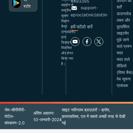
उपयोग की
4493395
सहयोग से
स्टोर
शर्तें
support-
राष्ट्रीय
डाउनलोड
eproc(at)nic(dot)in
सूचना
लक्ष्य और
विज्ञान
हमें फॉलो करें
केंद्र
दूरदर्शिता
(एनआईसी)
साइटमैप
द्वारा
पूछे जाने
डिज़ाइन,
वाले प्रश्न
विकसित
मदद
और होस्ट
किया गया
मदद वाले
है।
वीडियो
(विश्व बैंक)
वेब सूचना
प्रबंधक
जेम-सीपीपीपी-
साइट नवीनतम ब्राउज़रों - क्रोम,
अंतिम अद्यतन:
पोर्टल-
फ़ायरफ़ॉक्स, एज में सबसे अच्छी तरह से देखी
10-जनवरी-2024
संस्करण-2.0
गई