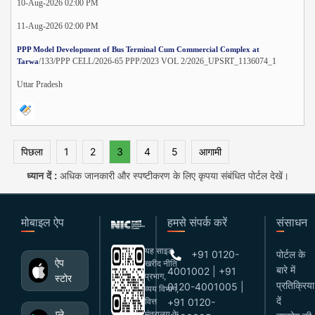
10-Aug-2026 02:00 PM
11-Aug-2026 02:00 PM
PPP Model Development of Bus Terminal Cum Commercial Complex at
/133/PPP CELL/2026-65 PPP/2023 VOL 2/2026_UPSRT_1136074_1
Tarwa
Uttar Pradesh
पिछला
1
2
3
4
5
आगामी
ध्यान दें :
अधिक जानकारी और स्पष्टीकरण के लिए कृपया संबंधित पोर्टल देखें।
मोबाइल ऐप
हमसे संपर्क करें
संसाधन
यह साइट
+91 0120-
पोर्टल के
ऐप
खरीद नीति
बारे में
4001002 | +91
प्रभाग,
स्टोर
प्रतिक्रिया
0120-4001005 |
व्यय विभाग,
दें
वित्त
+91 0120-
प्ले
मंत्रालय के