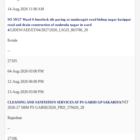
14-Aug-2026 11:00 AM
SO 59/27 Ward 4-Interlock tile paving at sundaragiri road bishop nagar karippai
road and drain construction of souhruda nagar in ward
/LIDEW/AEE/ET/04/2027/2026_LSGD_863788_20
4
Kerala
--
27105.
04-Aug-2026 03:00 PM
12-Aug-2026 06:00 PM
13-Aug-2026 03:00 PM
/NIT
CLEANING AND SANITATION SERVICES AT PS GARHI GP SAKARIYA
2026-27 SBM PS GARHI/2026_PRD_579426_28
Rajasthan
--
27106.