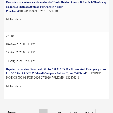
Execution of various works under the Hindu Hriday Samrat Balasaheb Thackeray
Nagari Lokkalyan Abhiyan For Parner Nagar
/HHSBT/2026_DMA_1324748_1
Panchayat
Maharashtra
--
27110.
04-Aug-2026 03:00 PM
12-Aug-2026 06:00 PM
14-Aug-2026 12:00 PM
Repairs To Service Gate Leaf Of Size 1.8 X 2.85 M - 02 Nos. And Emergency Gate
/E TENDER
Leaf Of Size 1.8 X 2.85 MtrAll Complete Job At Ujjani Tail Pond
NOTICE NO 01 FOR 2026-27/2026_WRDMN_1324762_1
Maharashtra
--