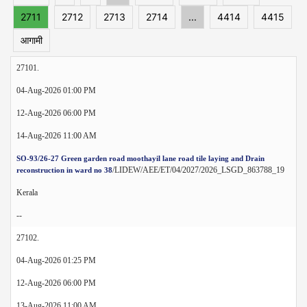
2711
2712
2713
2714
...
4414
4415
आगामी
27101.
04-Aug-2026 01:00 PM
12-Aug-2026 06:00 PM
14-Aug-2026 11:00 AM
SO-93/26-27 Green garden road moothayil lane road tile laying and Drain
/LIDEW/AEE/ET/04/2027/2026_LSGD_863788_19
reconstruction in ward no 38
Kerala
--
27102.
04-Aug-2026 01:25 PM
12-Aug-2026 06:00 PM
13-Aug-2026 11:00 AM