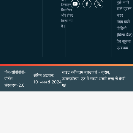
पूछे जाने
डिज़ाइन,
वाले प्रश्न
विकसित
मदद
और होस्ट
किया गया
मदद वाले
है।
वीडियो
(विश्व बैंक)
वेब सूचना
प्रबंधक
जेम-सीपीपीपी-
साइट नवीनतम ब्राउज़रों - क्रोम,
अंतिम अद्यतन:
पोर्टल-
फ़ायरफ़ॉक्स, एज में सबसे अच्छी तरह से देखी
10-जनवरी-2024
संस्करण-2.0
गई