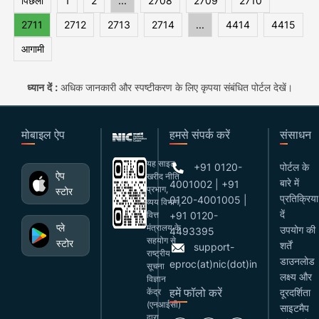
पिछला
1
2
...
2708
2709
2710
2711
2712
2713
2714
...
4414
4415
आगामी
ध्यान दें :
अधिक जानकारी और स्पष्टीकरण के लिए कृपया संबंधित पोर्टल देखें।
मोबाइल ऐप
हमसे संपर्क करें
संसाधन
यह साइट
+91 0120-
पोर्टल के
ऐप
खरीद नीति
बारे में
4001002 | +91
प्रभाग,
स्टोर
प्रतिक्रिया
0120-4001005 |
व्यय विभाग,
दें
वित्त
+91 0120-
प्ले
मंत्रालय के
उपयोग की
4493395
सहयोग से
स्टोर
शर्तें
support-
राष्ट्रीय
डाउनलोड
eproc(at)nic(dot)in
सूचना
लक्ष्य और
विज्ञान
हमें फॉलो करें
केंद्र
दूरदर्शिता
(एनआईसी)
साइटमैप
द्वारा