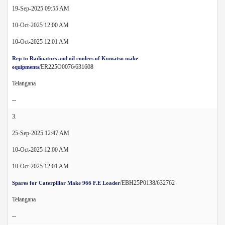
19-Sep-2025 09:55 AM
10-Oct-2025 12:00 AM
10-Oct-2025 12:01 AM
Rep to Radioators and oil coolers of Komatsu make
/ER225O0076/631608
equipments
Telangana
--
3.
25-Sep-2025 12:47 AM
10-Oct-2025 12:00 AM
10-Oct-2025 12:01 AM
/EBH25P0138/632762
Spares for Caterpillar Make 966 F.E Loader
Telangana
--