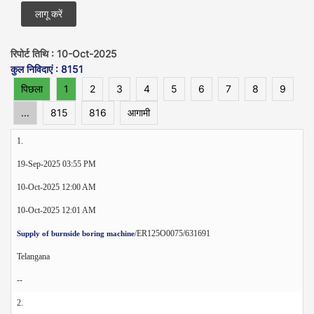
रिपोर्ट तिथि : 10-Oct-2025
कुल निविदाएं : 8151
पिछला
1
2
3
4
5
6
7
8
9
...
815
816
आगामी
1.
19-Sep-2025 03:55 PM
10-Oct-2025 12:00 AM
10-Oct-2025 12:01 AM
/ER125O0075/631691
Supply of burnside boring machine
Telangana
--
2.