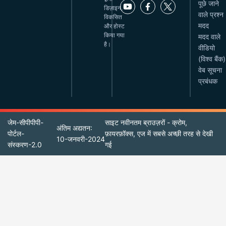
पूछे जाने
डिज़ाइन,
वाले प्रश्न
विकसित
मदद
और होस्ट
किया गया
मदद वाले
है।
वीडियो
(विश्व बैंक)
वेब सूचना
प्रबंधक
जेम-सीपीपीपी-
साइट नवीनतम ब्राउज़रों - क्रोम,
अंतिम अद्यतन:
पोर्टल-
फ़ायरफ़ॉक्स, एज में सबसे अच्छी तरह से देखी
10-जनवरी-2024
संस्करण-2.0
गई