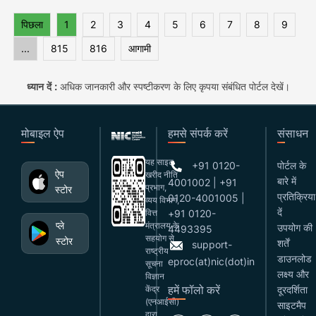
पिछला
1
2
3
4
5
6
7
8
9
...
815
816
आगामी
ध्यान दें :
अधिक जानकारी और स्पष्टीकरण के लिए कृपया संबंधित पोर्टल देखें।
मोबाइल ऐप
हमसे संपर्क करें
संसाधन
यह साइट
+91 0120-
पोर्टल के
ऐप
खरीद नीति
बारे में
4001002 | +91
प्रभाग,
स्टोर
प्रतिक्रिया
0120-4001005 |
व्यय विभाग,
दें
वित्त
+91 0120-
प्ले
मंत्रालय के
उपयोग की
4493395
सहयोग से
स्टोर
शर्तें
support-
राष्ट्रीय
डाउनलोड
eproc(at)nic(dot)in
सूचना
लक्ष्य और
विज्ञान
हमें फॉलो करें
केंद्र
दूरदर्शिता
(एनआईसी)
साइटमैप
द्वारा