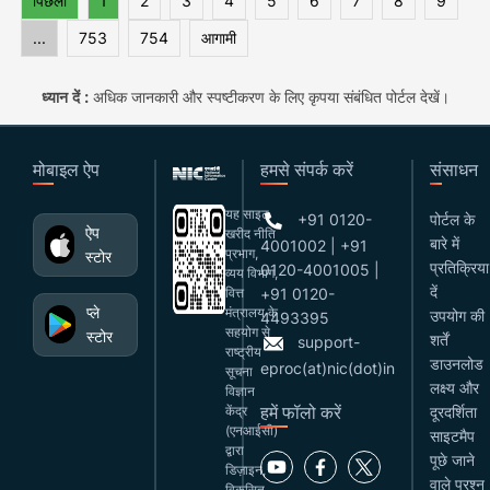
पिछला
1
2
3
4
5
6
7
8
9
...
753
754
आगामी
ध्यान दें :
अधिक जानकारी और स्पष्टीकरण के लिए कृपया संबंधित पोर्टल देखें।
मोबाइल ऐप
हमसे संपर्क करें
संसाधन
यह साइट
+91 0120-
पोर्टल के
ऐप
खरीद नीति
बारे में
4001002 | +91
प्रभाग,
स्टोर
प्रतिक्रिया
0120-4001005 |
व्यय विभाग,
दें
वित्त
+91 0120-
प्ले
मंत्रालय के
उपयोग की
4493395
सहयोग से
स्टोर
शर्तें
support-
राष्ट्रीय
डाउनलोड
eproc(at)nic(dot)in
सूचना
लक्ष्य और
विज्ञान
हमें फॉलो करें
केंद्र
दूरदर्शिता
(एनआईसी)
साइटमैप
द्वारा
पूछे जाने
डिज़ाइन,
वाले प्रश्न
विकसित