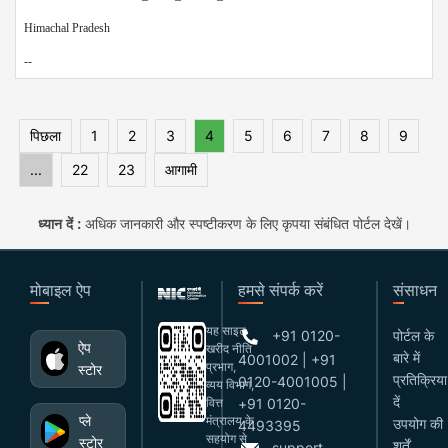
Himachal Pradesh
--
पिछला
1
2
3
4
5
6
7
8
9
...
22
23
आगामी
ध्यान दें :
अधिक जानकारी और स्पष्टीकरण के लिए कृपया संबंधित पोर्टल देखें।
मोबाइल ऐप
हमसे संपर्क करें
संसाधन
यह साइट
+91 0120-
पोर्टल के
ऐप
खरीद नीति
बारे में
4001002 | +91
प्रभाग,
स्टोर
प्रतिक्रिया
0120-4001005 |
व्यय विभाग,
दें
वित्त
+91 0120-
प्ले
मंत्रालय के
उपयोग की
4493395
सहयोग से
स्टोर
शर्तें
support-