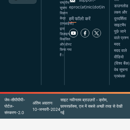
राष्ट्रीय
डाउनलोड
eproc(at)nic(dot)in
सूचना
लक्ष्य और
विज्ञान
हमें फॉलो करें
केंद्र
दूरदर्शिता
(एनआईसी)
साइटमैप
द्वारा
पूछे जाने
डिज़ाइन,
वाले प्रश्न
विकसित
मदद
और होस्ट
किया गया
मदद वाले
है।
वीडियो
(विश्व बैंक)
वेब सूचना
प्रबंधक
जेम-सीपीपीपी-
साइट नवीनतम ब्राउज़रों - क्रोम,
अंतिम अद्यतन:
पोर्टल-
फ़ायरफ़ॉक्स, एज में सबसे अच्छी तरह से देखी
10-जनवरी-2024
संस्करण-2.0
गई