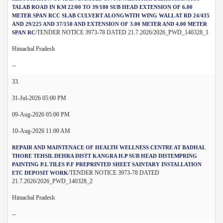
TALAB ROAD IN KM 22/00 TO 39/180 SUB HEAD EXTENSION OF 6.00
METER SPAN RCC SLAB CULVERT ALONGWITH WING WALL AT RD 24/435
AND 29/225 AND 37/150 AND EXTENSION OF 3.00 METER AND 4.00 METER
/TENDER NOTICE 3973-78 DATED 21.7.2026/2026_PWD_140328_1
SPAN RC
Himachal Pradesh
--
33.
31-Jul-2026 05:00 PM
09-Aug-2026 05:00 PM
10-Aug-2026 11:00 AM
REPAIR AND MAINTENACE OF HEALTH WELLNESS CENTRE AT BADHAL
THORE TEHSIL DEHRA DISTT KANGRA H.P SUB HEAD DISTEMPRING
PAINTING P.L TILES P.F PREPRINTED SHEET SAINTARY INSTALLATION
/TENDER NOTICE 3973-78 DATED
ETC DEPOSIT WORK
21.7.2026/2026_PWD_140328_2
Himachal Pradesh
--