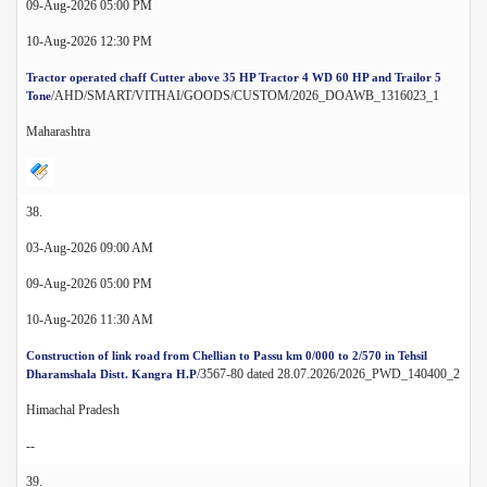
09-Aug-2026 05:00 PM
10-Aug-2026 12:30 PM
Tractor operated chaff Cutter above 35 HP Tractor 4 WD 60 HP and Trailor 5
/AHD/SMART/VITHAI/GOODS/CUSTOM/2026_DOAWB_1316023_1
Tone
Maharashtra
38.
03-Aug-2026 09:00 AM
09-Aug-2026 05:00 PM
10-Aug-2026 11:30 AM
Construction of link road from Chellian to Passu km 0/000 to 2/570 in Tehsil
/3567-80 dated 28.07.2026/2026_PWD_140400_2
Dharamshala Distt. Kangra H.P
Himachal Pradesh
--
39.