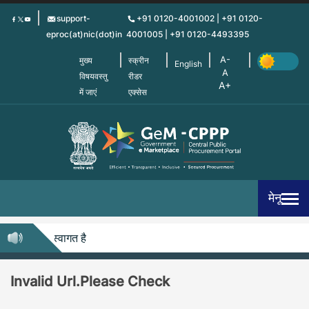
Skip
support-
+91 0120-4001002 | +91 0120-
to
eproc(at)nic(dot)in
4001005 | +91 0120-4493395
main
content
मुख्य
स्क्रीन
English
विषयवस्तु
रीडर
में जाएं
एक्सेस
मेनू
पी में आपका स्वागत है
Invalid Url.Please Check