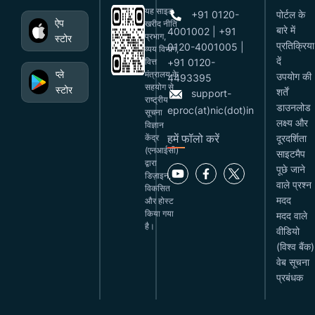
यह साइट
+91 0120-
पोर्टल के
ऐप
खरीद नीति
बारे में
4001002 | +91
प्रभाग,
स्टोर
प्रतिक्रिया
0120-4001005 |
व्यय विभाग,
दें
वित्त
+91 0120-
प्ले
मंत्रालय के
उपयोग की
4493395
सहयोग से
स्टोर
शर्तें
support-
राष्ट्रीय
डाउनलोड
eproc(at)nic(dot)in
सूचना
लक्ष्य और
विज्ञान
हमें फॉलो करें
केंद्र
दूरदर्शिता
(एनआईसी)
साइटमैप
द्वारा
पूछे जाने
डिज़ाइन,
वाले प्रश्न
विकसित
मदद
और होस्ट
किया गया
मदद वाले
है।
वीडियो
(विश्व बैंक)
वेब सूचना
प्रबंधक