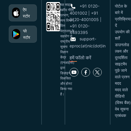
यह साइट
+91 0120-
पोर्टल के
ऐप
खरीद नीति
बारे में
4001002 | +91
प्रभाग,
स्टोर
प्रतिक्रिया
0120-4001005 |
व्यय विभाग,
दें
वित्त
+91 0120-
प्ले
मंत्रालय के
उपयोग की
4493395
सहयोग से
स्टोर
शर्तें
support-
राष्ट्रीय
डाउनलोड
eproc(at)nic(dot)in
सूचना
लक्ष्य और
विज्ञान
हमें फॉलो करें
केंद्र
दूरदर्शिता
(एनआईसी)
साइटमैप
द्वारा
पूछे जाने
डिज़ाइन,
वाले प्रश्न
विकसित
मदद
और होस्ट
किया गया
मदद वाले
है।
वीडियो
(विश्व बैंक)
वेब सूचना
प्रबंधक