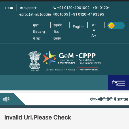
Skip
support-
+91 0120-4001002 | +91 0120-
to
eproc(at)nic(dot)in
4001005 | +91 0120-4493395
main
content
मुख्य
स्क्रीन
English
विषयवस्तु
रीडर
में जाएं
एक्सेस
मेनू
जेम-सीपीपीपी में आपका स
Invalid Url.Please Check