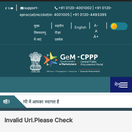
Skip
support-
+91 0120-4001002 | +91 0120-
to
eproc(at)nic(dot)in
4001005 | +91 0120-4493395
main
content
मुख्य
स्क्रीन
English
विषयवस्तु
रीडर
में जाएं
एक्सेस
मेनू
जेम-सीपीपीपी में आपका स्वागत है
Invalid Url.Please Check