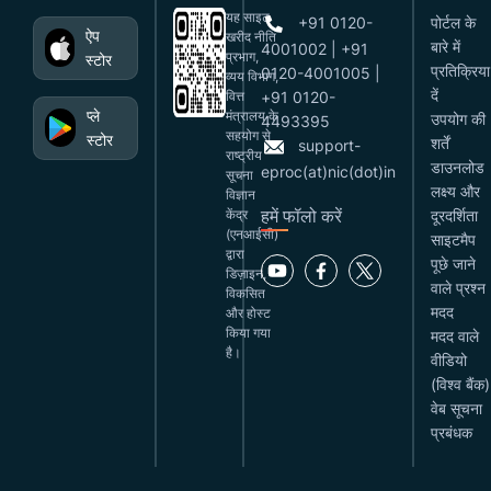
यह साइट
+91 0120-
पोर्टल के
ऐप
खरीद नीति
बारे में
4001002 | +91
प्रभाग,
स्टोर
प्रतिक्रिया
0120-4001005 |
व्यय विभाग,
दें
वित्त
+91 0120-
प्ले
मंत्रालय के
उपयोग की
4493395
सहयोग से
स्टोर
शर्तें
support-
राष्ट्रीय
डाउनलोड
eproc(at)nic(dot)in
सूचना
लक्ष्य और
विज्ञान
हमें फॉलो करें
केंद्र
दूरदर्शिता
(एनआईसी)
साइटमैप
द्वारा
पूछे जाने
डिज़ाइन,
वाले प्रश्न
विकसित
मदद
और होस्ट
किया गया
मदद वाले
है।
वीडियो
(विश्व बैंक)
वेब सूचना
प्रबंधक