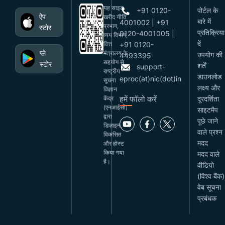
यह साइट
+91 0120-
पोर्टल के
ऐप
खरीद नीति
बारे में
4001002 | +91
प्रभाग,
स्टोर
प्रतिक्रिया
0120-4001005 |
व्यय विभाग,
दें
वित्त
+91 0120-
प्ले
मंत्रालय के
उपयोग की
4493395
सहयोग से
स्टोर
शर्तें
support-
राष्ट्रीय
डाउनलोड
eproc(at)nic(dot)in
सूचना
लक्ष्य और
विज्ञान
हमें फॉलो करें
केंद्र
दूरदर्शिता
(एनआईसी)
साइटमैप
द्वारा
पूछे जाने
डिज़ाइन,
वाले प्रश्न
विकसित
मदद
और होस्ट
किया गया
मदद वाले
है।
वीडियो
(विश्व बैंक)
वेब सूचना
प्रबंधक