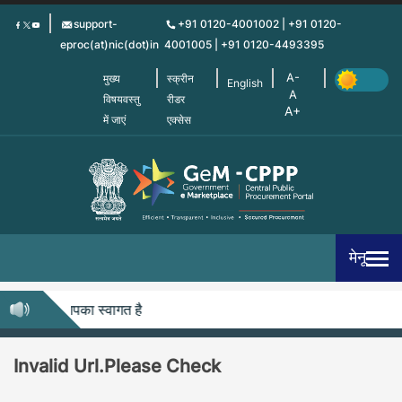
Skip
support-
+91 0120-4001002 | +91 0120-
to
eproc(at)nic(dot)in
4001005 | +91 0120-4493395
main
content
मुख्य
स्क्रीन
English
विषयवस्तु
रीडर
में जाएं
एक्सेस
मेनू
ीपीपीपी में आपका स्वागत है
Invalid Url.Please Check