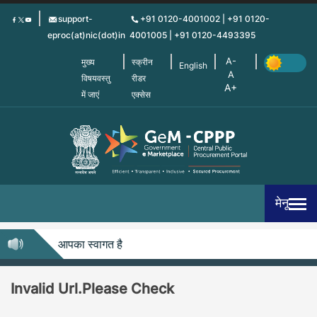
Skip
support-
+91 0120-4001002 | +91 0120-
to
eproc(at)nic(dot)in
4001005 | +91 0120-4493395
main
content
मुख्य
स्क्रीन
English
विषयवस्तु
रीडर
में जाएं
एक्सेस
मेनू
म-सीपीपीपी में आपका स्वागत है
Invalid Url.Please Check