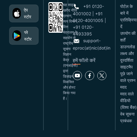
यह साइट
+91 0120-
पोर्टल के
ऐप
खरीद नीति
बारे में
4001002 | +91
प्रभाग,
स्टोर
प्रतिक्रिया
0120-4001005 |
व्यय विभाग,
दें
वित्त
+91 0120-
प्ले
मंत्रालय के
उपयोग की
4493395
सहयोग से
स्टोर
शर्तें
support-
राष्ट्रीय
डाउनलोड
eproc(at)nic(dot)in
सूचना
लक्ष्य और
विज्ञान
हमें फॉलो करें
केंद्र
दूरदर्शिता
(एनआईसी)
साइटमैप
द्वारा
पूछे जाने
डिज़ाइन,
वाले प्रश्न
विकसित
मदद
और होस्ट
किया गया
मदद वाले
है।
वीडियो
(विश्व बैंक)
वेब सूचना
प्रबंधक