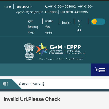
Skip
support-
+91 0120-4001002 | +91 0120-
to
eproc(at)nic(dot)in
4001005 | +91 0120-4493395
main
content
मुख्य
स्क्रीन
English
विषयवस्तु
रीडर
में जाएं
एक्सेस
मेनू
ेम-सीपीपीपी में आपका स्वागत है
Invalid Url.Please Check