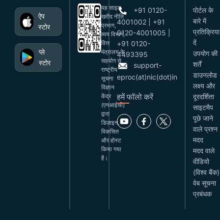
यह साइट
+91 0120-
पोर्टल के
ऐप
खरीद नीति
बारे में
4001002 | +91
प्रभाग,
स्टोर
प्रतिक्रिया
0120-4001005 |
व्यय विभाग,
दें
वित्त
+91 0120-
प्ले
मंत्रालय के
उपयोग की
4493395
सहयोग से
स्टोर
शर्तें
support-
राष्ट्रीय
डाउनलोड
eproc(at)nic(dot)in
सूचना
लक्ष्य और
विज्ञान
हमें फॉलो करें
केंद्र
दूरदर्शिता
(एनआईसी)
साइटमैप
द्वारा
पूछे जाने
डिज़ाइन,
वाले प्रश्न
विकसित
मदद
और होस्ट
किया गया
मदद वाले
है।
वीडियो
(विश्व बैंक)
वेब सूचना
प्रबंधक