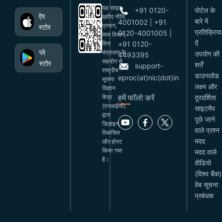
यह साइट
+91 0120-
पोर्टल के
ऐप
खरीद नीति
बारे में
4001002 | +91
प्रभाग,
स्टोर
प्रतिक्रिया
0120-4001005 |
व्यय विभाग,
दें
वित्त
+91 0120-
प्ले
मंत्रालय के
उपयोग की
4493395
सहयोग से
स्टोर
शर्तें
support-
राष्ट्रीय
डाउनलोड
eproc(at)nic(dot)in
सूचना
लक्ष्य और
विज्ञान
हमें फॉलो करें
केंद्र
दूरदर्शिता
(एनआईसी)
साइटमैप
द्वारा
पूछे जाने
डिज़ाइन,
वाले प्रश्न
विकसित
मदद
और होस्ट
किया गया
मदद वाले
है।
वीडियो
(विश्व बैंक)
वेब सूचना
प्रबंधक