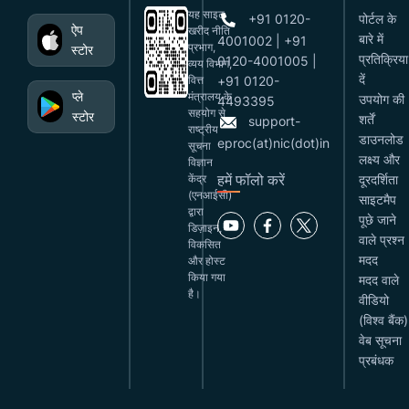
यह साइट
+91 0120-
पोर्टल के
ऐप
खरीद नीति
बारे में
4001002 | +91
प्रभाग,
स्टोर
प्रतिक्रिया
0120-4001005 |
व्यय विभाग,
दें
वित्त
+91 0120-
प्ले
मंत्रालय के
उपयोग की
4493395
सहयोग से
स्टोर
शर्तें
support-
राष्ट्रीय
डाउनलोड
eproc(at)nic(dot)in
सूचना
लक्ष्य और
विज्ञान
हमें फॉलो करें
केंद्र
दूरदर्शिता
(एनआईसी)
साइटमैप
द्वारा
पूछे जाने
डिज़ाइन,
वाले प्रश्न
विकसित
मदद
और होस्ट
किया गया
मदद वाले
है।
वीडियो
(विश्व बैंक)
वेब सूचना
प्रबंधक