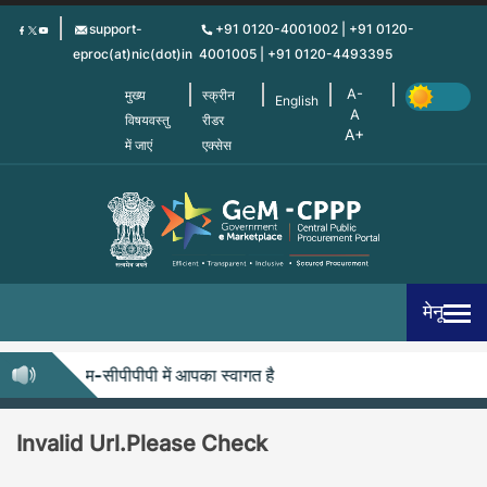
Skip
support-
+91 0120-4001002 | +91 0120-
to
eproc(at)nic(dot)in
4001005 | +91 0120-4493395
main
content
मुख्य
स्क्रीन
English
विषयवस्तु
रीडर
में जाएं
एक्सेस
मेनू
जेम-सीपीपीपी में आपका स्वागत है
Invalid Url.Please Check