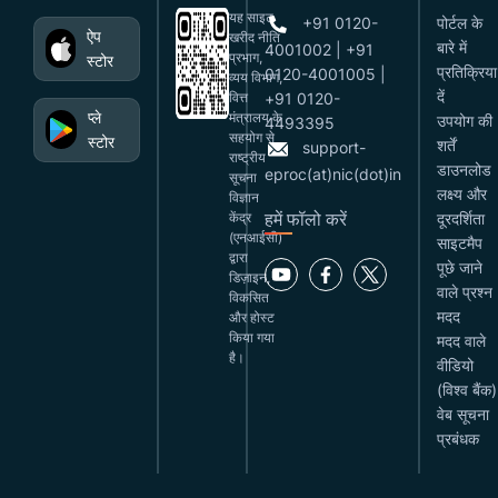
यह साइट
+91 0120-
पोर्टल के
ऐप
खरीद नीति
बारे में
4001002 | +91
प्रभाग,
स्टोर
प्रतिक्रिया
0120-4001005 |
व्यय विभाग,
दें
वित्त
+91 0120-
प्ले
मंत्रालय के
उपयोग की
4493395
सहयोग से
स्टोर
शर्तें
support-
राष्ट्रीय
डाउनलोड
eproc(at)nic(dot)in
सूचना
लक्ष्य और
विज्ञान
हमें फॉलो करें
केंद्र
दूरदर्शिता
(एनआईसी)
साइटमैप
द्वारा
पूछे जाने
डिज़ाइन,
वाले प्रश्न
विकसित
मदद
और होस्ट
किया गया
मदद वाले
है।
वीडियो
(विश्व बैंक)
वेब सूचना
प्रबंधक