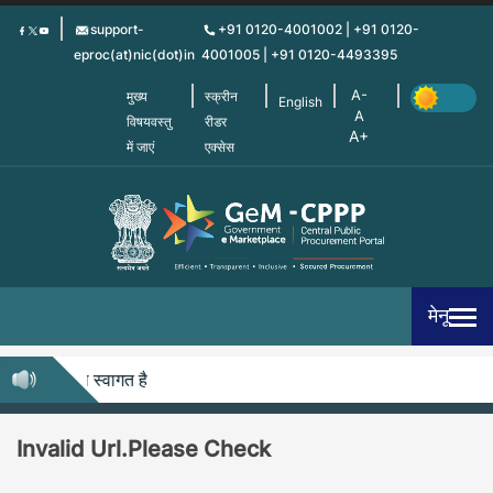
Skip
support-
+91 0120-4001002 | +91 0120-
to
eproc(at)nic(dot)in
4001005 | +91 0120-4493395
main
content
मुख्य
स्क्रीन
English
विषयवस्तु
रीडर
में जाएं
एक्सेस
मेनू
ीपी में आपका स्वागत है
Invalid Url.Please Check