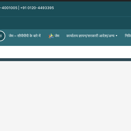
0-4001005 | +91 0120-4493395
्ठ
जेम – सीपीपीपी के बारे में
कार्यालय ज्ञापन/सरकारी आदेश/अन्य
निवि
जेम
ज