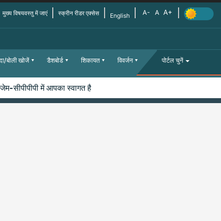
मुख्य विषयवस्तु में जाएं
स्क्रीन रीडर एक्सेस
English
दा/बोली खोजें
डैशबोर्ड
शिकायत
विवर्जन
पोर्टल चुनें
ेम-सीपीपीपी में आपका स्वागत है