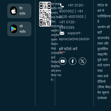
यह साइट
+91 0120-
पोर्टल के
ऐप
खरीद नीति
बारे में
4001002 | +91
प्रभाग,
स्टोर
प्रतिक्रिया
0120-4001005 |
व्यय विभाग,
दें
वित्त
+91 0120-
प्ले
मंत्रालय के
उपयोग की
4493395
सहयोग से
स्टोर
शर्तें
support-
राष्ट्रीय
डाउनलोड
eproc(at)nic(dot)in
सूचना
लक्ष्य और
विज्ञान
हमें फॉलो करें
केंद्र
दूरदर्शिता
(एनआईसी)
साइटमैप
द्वारा
पूछे जाने
डिज़ाइन,
वाले प्रश्न
विकसित
मदद
और होस्ट
किया गया
मदद वाले
है।
वीडियो
(विश्व बैंक)
वेब सूचना
प्रबंधक