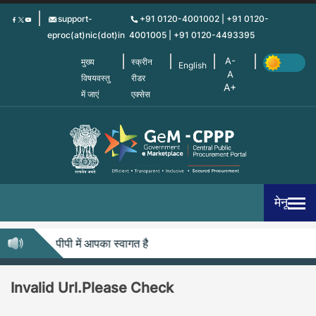
Skip
support-
+91 0120-4001002 | +91 0120-
to
eproc(at)nic(dot)in
4001005 | +91 0120-4493395
main
content
मुख्य
स्क्रीन
English
विषयवस्तु
रीडर
में जाएं
एक्सेस
मेनू
जेम-सीपीपीपी में आपका स्वागत है
Invalid Url.Please Check