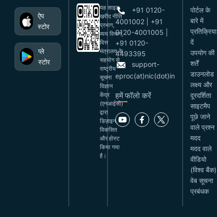
यह साइट
+91 0120-
पोर्टल के
ऐप
खरीद नीति
बारे में
4001002 | +91
प्रभाग,
स्टोर
प्रतिक्रिया
0120-4001005 |
व्यय विभाग,
दें
वित्त
+91 0120-
प्ले
मंत्रालय के
उपयोग की
4493395
सहयोग से
स्टोर
शर्तें
support-
राष्ट्रीय
डाउनलोड
eproc(at)nic(dot)in
सूचना
लक्ष्य और
विज्ञान
हमें फॉलो करें
केंद्र
दूरदर्शिता
(एनआईसी)
साइटमैप
द्वारा
पूछे जाने
डिज़ाइन,
वाले प्रश्न
विकसित
मदद
और होस्ट
किया गया
मदद वाले
है।
वीडियो
(विश्व बैंक)
वेब सूचना
प्रबंधक