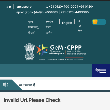
Skip
support-
+91 0120-4001002 | +91 0120-
to
eproc(at)nic(dot)in
4001005 | +91 0120-4493395
main
content
मुख्य
स्क्रीन
English
विषयवस्तु
रीडर
में जाएं
एक्सेस
मेनू
ीपीपी में आपका स्वागत है
Invalid Url.Please Check