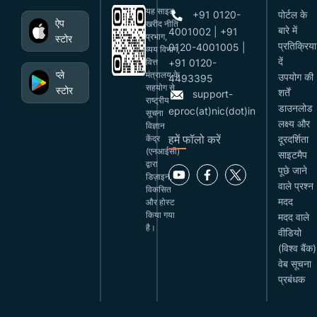
यह साइट
+91 0120-
पोर्टल के
ऐप
खरीद नीति
बारे में
4001002 | +91
प्रभाग,
स्टोर
प्रतिक्रिया
0120-4001005 |
व्यय विभाग,
दें
वित्त
+91 0120-
प्ले
मंत्रालय के
उपयोग की
4493395
सहयोग से
स्टोर
शर्तें
support-
राष्ट्रीय
डाउनलोड
eproc(at)nic(dot)in
सूचना
लक्ष्य और
विज्ञान
हमें फॉलो करें
केंद्र
दूरदर्शिता
(एनआईसी)
साइटमैप
द्वारा
पूछे जाने
डिज़ाइन,
वाले प्रश्न
विकसित
मदद
और होस्ट
किया गया
मदद वाले
है।
वीडियो
(विश्व बैंक)
वेब सूचना
प्रबंधक