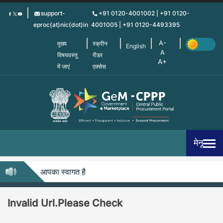
Skip
support-
+91 0120-4001002 | +91 0120-
to
eproc(at)nic(dot)in
4001005 | +91 0120-4493395
main
content
मुख्य
स्क्रीन
English
विषयवस्तु
रीडर
में जाएं
एक्सेस
मेनू
-सीपीपीपी में आपका स्वागत है
Invalid Url.Please Check