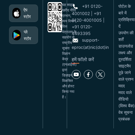
यह साइट
+91 0120-
पोर्टल के
ऐप
खरीद नीति
बारे में
4001002 | +91
प्रभाग,
स्टोर
प्रतिक्रिया
0120-4001005 |
व्यय विभाग,
दें
वित्त
+91 0120-
प्ले
मंत्रालय के
उपयोग की
4493395
सहयोग से
स्टोर
शर्तें
support-
राष्ट्रीय
डाउनलोड
eproc(at)nic(dot)in
सूचना
लक्ष्य और
विज्ञान
हमें फॉलो करें
केंद्र
दूरदर्शिता
(एनआईसी)
साइटमैप
द्वारा
पूछे जाने
डिज़ाइन,
वाले प्रश्न
विकसित
मदद
और होस्ट
किया गया
मदद वाले
है।
वीडियो
(विश्व बैंक)
वेब सूचना
प्रबंधक