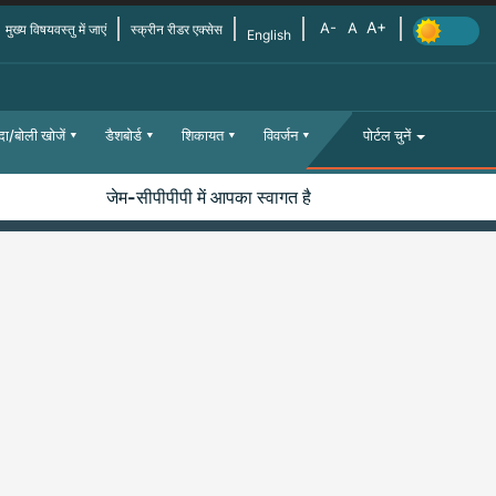
मुख्य विषयवस्तु में जाएं
स्क्रीन रीडर एक्सेस
English
दा/बोली खोजें
डैशबोर्ड
शिकायत
विवर्जन
पोर्टल चुनें
जेम-सीपीपीपी में आपका स्वागत है