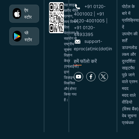
यह साइट
+91 0120-
पोर्टल के
ऐप
खरीद नीति
बारे में
4001002 | +91
प्रभाग,
स्टोर
प्रतिक्रिया
0120-4001005 |
व्यय विभाग,
दें
वित्त
+91 0120-
प्ले
मंत्रालय के
उपयोग की
4493395
सहयोग से
स्टोर
शर्तें
support-
राष्ट्रीय
डाउनलोड
eproc(at)nic(dot)in
सूचना
लक्ष्य और
विज्ञान
हमें फॉलो करें
केंद्र
दूरदर्शिता
(एनआईसी)
साइटमैप
द्वारा
पूछे जाने
डिज़ाइन,
वाले प्रश्न
विकसित
मदद
और होस्ट
किया गया
मदद वाले
है।
वीडियो
(विश्व बैंक)
वेब सूचना
प्रबंधक