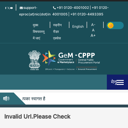
Skip
support-
+91 0120-4001002 | +91 0120-
to
eproc(at)nic(dot)in
4001005 | +91 0120-4493395
main
content
मुख्य
स्क्रीन
English
विषयवस्तु
रीडर
में जाएं
एक्सेस
मेनू
ीपीपीपी में आपका स्वागत है
Invalid Url.Please Check