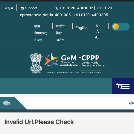
Skip
support-
+91 0120-4001002 | +91 0120-
to
eproc(at)nic(dot)in
4001005 | +91 0120-4493395
main
content
मुख्य
स्क्रीन
English
विषयवस्तु
रीडर
में जाएं
एक्सेस
मेनू
जेम
Invalid Url.Please Check