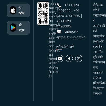
यह साइट
+91 0120-
पोर्टल के
ऐप
खरीद नीति
बारे में
4001002 | +91
प्रभाग,
स्टोर
प्रतिक्रिया
0120-4001005 |
व्यय विभाग,
दें
वित्त
+91 0120-
प्ले
मंत्रालय के
उपयोग की
4493395
सहयोग से
स्टोर
शर्तें
support-
राष्ट्रीय
डाउनलोड
eproc(at)nic(dot)in
सूचना
लक्ष्य और
विज्ञान
हमें फॉलो करें
केंद्र
दूरदर्शिता
(एनआईसी)
साइटमैप
द्वारा
पूछे जाने
डिज़ाइन,
वाले प्रश्न
विकसित
मदद
और होस्ट
किया गया
मदद वाले
है।
वीडियो
(विश्व बैंक)
वेब सूचना
प्रबंधक