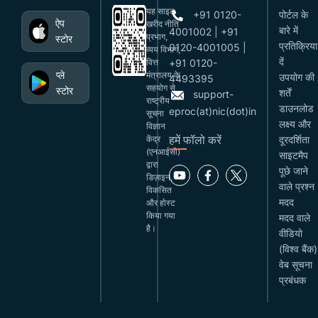
यह साइट
+91 0120-
पोर्टल के
ऐप
खरीद नीति
बारे में
4001002 | +91
प्रभाग,
स्टोर
प्रतिक्रिया
0120-4001005 |
व्यय विभाग,
दें
वित्त
+91 0120-
प्ले
मंत्रालय के
उपयोग की
4493395
सहयोग से
स्टोर
शर्तें
support-
राष्ट्रीय
डाउनलोड
eproc(at)nic(dot)in
सूचना
लक्ष्य और
विज्ञान
हमें फॉलो करें
केंद्र
दूरदर्शिता
(एनआईसी)
साइटमैप
द्वारा
पूछे जाने
डिज़ाइन,
वाले प्रश्न
विकसित
मदद
और होस्ट
किया गया
मदद वाले
है।
वीडियो
(विश्व बैंक)
वेब सूचना
प्रबंधक