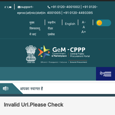
Skip
support-
+91 0120-4001002 | +91 0120-
to
eproc(at)nic(dot)in
4001005 | +91 0120-4493395
main
content
मुख्य
स्क्रीन
English
विषयवस्तु
रीडर
में जाएं
एक्सेस
मेनू
-सीपीपीपी में आपका स्वागत है
Invalid Url.Please Check