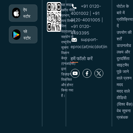
यह साइट
+91 0120-
पोर्टल के
ऐप
खरीद नीति
बारे में
4001002 | +91
प्रभाग,
स्टोर
प्रतिक्रिया
0120-4001005 |
व्यय विभाग,
दें
वित्त
+91 0120-
प्ले
मंत्रालय के
उपयोग की
4493395
सहयोग से
स्टोर
शर्तें
support-
राष्ट्रीय
डाउनलोड
eproc(at)nic(dot)in
सूचना
लक्ष्य और
विज्ञान
हमें फॉलो करें
केंद्र
दूरदर्शिता
(एनआईसी)
साइटमैप
द्वारा
पूछे जाने
डिज़ाइन,
वाले प्रश्न
विकसित
मदद
और होस्ट
किया गया
मदद वाले
है।
वीडियो
(विश्व बैंक)
वेब सूचना
प्रबंधक