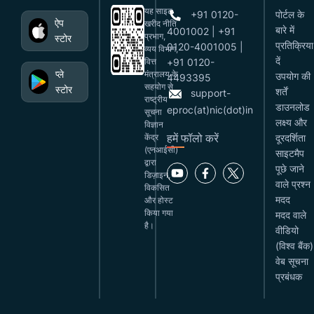
यह साइट
+91 0120-
पोर्टल के
ऐप
खरीद नीति
बारे में
4001002 | +91
प्रभाग,
स्टोर
प्रतिक्रिया
0120-4001005 |
व्यय विभाग,
दें
वित्त
+91 0120-
प्ले
मंत्रालय के
उपयोग की
4493395
सहयोग से
स्टोर
शर्तें
support-
राष्ट्रीय
डाउनलोड
eproc(at)nic(dot)in
सूचना
लक्ष्य और
विज्ञान
हमें फॉलो करें
केंद्र
दूरदर्शिता
(एनआईसी)
साइटमैप
द्वारा
पूछे जाने
डिज़ाइन,
वाले प्रश्न
विकसित
मदद
और होस्ट
किया गया
मदद वाले
है।
वीडियो
(विश्व बैंक)
वेब सूचना
प्रबंधक