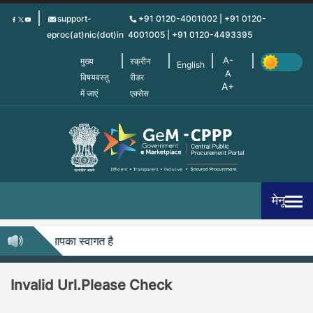
Skip
support-
+91 0120-4001002 | +91 0120-
to
eproc(at)nic(dot)in
4001005 | +91 0120-4493395
main
content
मुख्य
स्क्रीन
English
विषयवस्तु
रीडर
में जाएं
एक्सेस
मेनू
सीपीपीपी में आपका स्वागत है
Invalid Url.Please Check