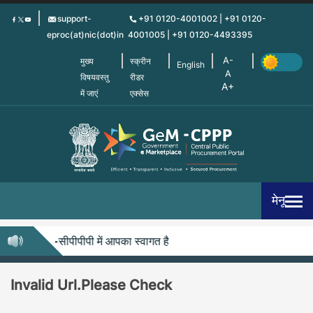
Skip
support-
+91 0120-4001002 | +91 0120-
to
eproc(at)nic(dot)in
4001005 | +91 0120-4493395
main
content
मुख्य
स्क्रीन
English
विषयवस्तु
रीडर
में जाएं
एक्सेस
मेनू
जेम-सीपीपीपी में आपका स्वागत है
Invalid Url.Please Check