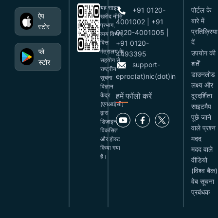
यह साइट
+91 0120-
पोर्टल के
ऐप
खरीद नीति
बारे में
4001002 | +91
प्रभाग,
स्टोर
प्रतिक्रिया
0120-4001005 |
व्यय विभाग,
दें
वित्त
+91 0120-
प्ले
मंत्रालय के
उपयोग की
4493395
सहयोग से
स्टोर
शर्तें
support-
राष्ट्रीय
डाउनलोड
eproc(at)nic(dot)in
सूचना
लक्ष्य और
विज्ञान
हमें फॉलो करें
केंद्र
दूरदर्शिता
(एनआईसी)
साइटमैप
द्वारा
पूछे जाने
डिज़ाइन,
वाले प्रश्न
विकसित
मदद
और होस्ट
किया गया
मदद वाले
है।
वीडियो
(विश्व बैंक)
वेब सूचना
प्रबंधक