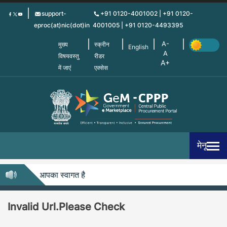
Skip
support-
+91 0120-4001002 | +91 0120-
to
eproc(at)nic(dot)in
4001005 | +91 0120-4493395
main
content
मुख्य
स्क्रीन
English
विषयवस्तु
रीडर
में जाएं
एक्सेस
मेनू
-सीपीपीपी में आपका स्वागत है
Invalid Url.Please Check