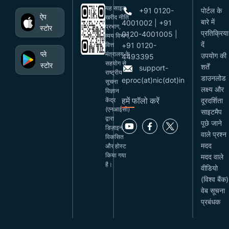
यह साइट
+91 0120-
पोर्टल के
ऐप
खरीद नीति
बारे में
4001002 | +91
प्रभाग,
स्टोर
प्रतिक्रिया
0120-4001005 |
व्यय विभाग,
दें
वित्त
+91 0120-
प्ले
मंत्रालय के
उपयोग की
4493395
सहयोग से
स्टोर
शर्तें
support-
राष्ट्रीय
डाउनलोड
eproc(at)nic(dot)in
सूचना
लक्ष्य और
विज्ञान
हमें फॉलो करें
केंद्र
दूरदर्शिता
(एनआईसी)
साइटमैप
द्वारा
पूछे जाने
डिज़ाइन,
वाले प्रश्न
विकसित
मदद
और होस्ट
किया गया
मदद वाले
है।
वीडियो
(विश्व बैंक)
वेब सूचना
प्रबंधक