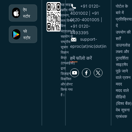
यह साइट
+91 0120-
पोर्टल के
ऐप
खरीद नीति
बारे में
4001002 | +91
प्रभाग,
स्टोर
प्रतिक्रिया
0120-4001005 |
व्यय विभाग,
दें
वित्त
+91 0120-
प्ले
मंत्रालय के
उपयोग की
4493395
सहयोग से
स्टोर
शर्तें
support-
राष्ट्रीय
डाउनलोड
eproc(at)nic(dot)in
सूचना
लक्ष्य और
विज्ञान
हमें फॉलो करें
केंद्र
दूरदर्शिता
(एनआईसी)
साइटमैप
द्वारा
पूछे जाने
डिज़ाइन,
वाले प्रश्न
विकसित
मदद
और होस्ट
किया गया
मदद वाले
है।
वीडियो
(विश्व बैंक)
वेब सूचना
प्रबंधक