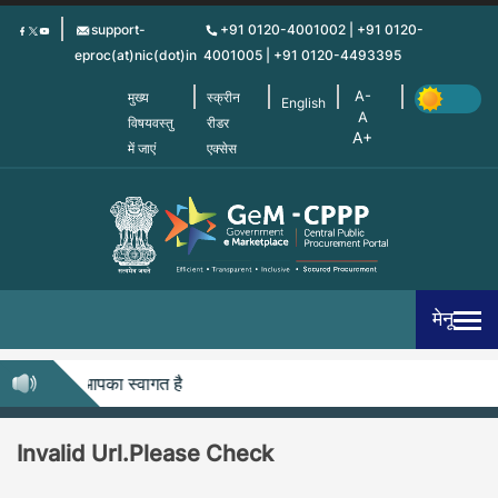
Skip
support-
+91 0120-4001002 | +91 0120-
to
eproc(at)nic(dot)in
4001005 | +91 0120-4493395
main
content
मुख्य
स्क्रीन
English
विषयवस्तु
रीडर
में जाएं
एक्सेस
मेनू
सीपीपीपी में आपका स्वागत है
Invalid Url.Please Check