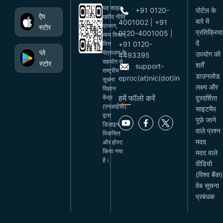
यह साइट
+91 0120-
पोर्टल के
ऐप
खरीद नीति
बारे में
4001002 | +91
प्रभाग,
स्टोर
प्रतिक्रिया
0120-4001005 |
व्यय विभाग,
दें
वित्त
+91 0120-
प्ले
मंत्रालय के
उपयोग की
4493395
सहयोग से
स्टोर
शर्तें
support-
राष्ट्रीय
डाउनलोड
eproc(at)nic(dot)in
सूचना
लक्ष्य और
विज्ञान
हमें फॉलो करें
केंद्र
दूरदर्शिता
(एनआईसी)
साइटमैप
द्वारा
पूछे जाने
डिज़ाइन,
वाले प्रश्न
विकसित
मदद
और होस्ट
किया गया
मदद वाले
है।
वीडियो
(विश्व बैंक)
वेब सूचना
प्रबंधक