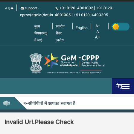
Skip
support-
+91 0120-4001002 | +91 0120-
to
eproc(at)nic(dot)in
4001005 | +91 0120-4493395
main
content
मुख्य
स्क्रीन
English
विषयवस्तु
रीडर
में जाएं
एक्सेस
मेनू
जेम-सीपीपीपी में आपका स्वागत है
Invalid Url.Please Check