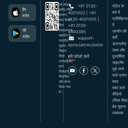
यह साइट
+91 0120-
पोर्टल के
ऐप
खरीद नीति
बारे में
4001002 | +91
प्रभाग,
स्टोर
प्रतिक्रिया
0120-4001005 |
व्यय विभाग,
दें
वित्त
+91 0120-
प्ले
मंत्रालय के
उपयोग की
4493395
सहयोग से
स्टोर
शर्तें
support-
राष्ट्रीय
डाउनलोड
eproc(at)nic(dot)in
सूचना
लक्ष्य और
विज्ञान
हमें फॉलो करें
केंद्र
दूरदर्शिता
(एनआईसी)
साइटमैप
द्वारा
पूछे जाने
डिज़ाइन,
वाले प्रश्न
विकसित
मदद
और होस्ट
किया गया
मदद वाले
है।
वीडियो
(विश्व बैंक)
वेब सूचना
प्रबंधक