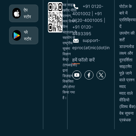
यह साइट
+91 0120-
पोर्टल के
ऐप
खरीद नीति
बारे में
4001002 | +91
प्रभाग,
स्टोर
प्रतिक्रिया
0120-4001005 |
व्यय विभाग,
दें
वित्त
+91 0120-
प्ले
मंत्रालय के
उपयोग की
4493395
सहयोग से
स्टोर
शर्तें
support-
राष्ट्रीय
डाउनलोड
eproc(at)nic(dot)in
सूचना
लक्ष्य और
विज्ञान
हमें फॉलो करें
केंद्र
दूरदर्शिता
(एनआईसी)
साइटमैप
द्वारा
पूछे जाने
डिज़ाइन,
वाले प्रश्न
विकसित
मदद
और होस्ट
किया गया
मदद वाले
है।
वीडियो
(विश्व बैंक)
वेब सूचना
प्रबंधक