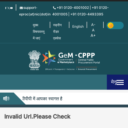
Skip
support-
+91 0120-4001002 | +91 0120-
to
eproc(at)nic(dot)in
4001005 | +91 0120-4493395
main
content
मुख्य
स्क्रीन
English
विषयवस्तु
रीडर
में जाएं
एक्सेस
मेनू
जेम-सीपीपीपी में आपका स्वागत है
Invalid Url.Please Check