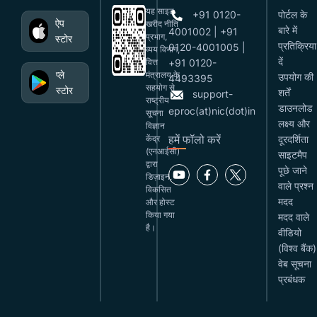
यह साइट
+91 0120-
पोर्टल के
ऐप
खरीद नीति
बारे में
4001002 | +91
प्रभाग,
स्टोर
प्रतिक्रिया
0120-4001005 |
व्यय विभाग,
दें
वित्त
+91 0120-
प्ले
मंत्रालय के
उपयोग की
4493395
सहयोग से
स्टोर
शर्तें
support-
राष्ट्रीय
डाउनलोड
eproc(at)nic(dot)in
सूचना
लक्ष्य और
विज्ञान
हमें फॉलो करें
केंद्र
दूरदर्शिता
(एनआईसी)
साइटमैप
द्वारा
पूछे जाने
डिज़ाइन,
वाले प्रश्न
विकसित
मदद
और होस्ट
किया गया
मदद वाले
है।
वीडियो
(विश्व बैंक)
वेब सूचना
प्रबंधक