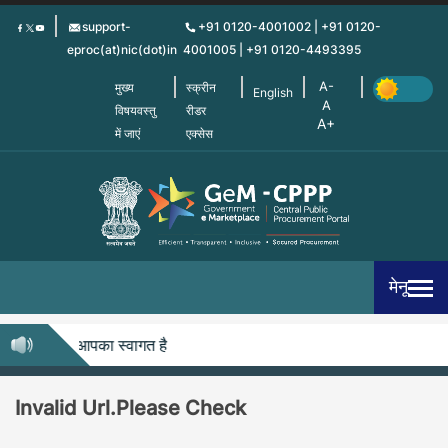
Skip
support-
+91 0120-4001002 | +91 0120-
to
eproc(at)nic(dot)in
4001005 | +91 0120-4493395
main
content
मुख्य
स्क्रीन
English
विषयवस्तु
रीडर
में जाएं
एक्सेस
मेनू
-सीपीपीपी में आपका स्वागत है
Invalid Url.Please Check