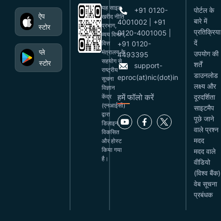
यह साइट
+91 0120-
पोर्टल के
ऐप
खरीद नीति
बारे में
4001002 | +91
प्रभाग,
स्टोर
प्रतिक्रिया
0120-4001005 |
व्यय विभाग,
दें
वित्त
+91 0120-
प्ले
मंत्रालय के
उपयोग की
4493395
सहयोग से
स्टोर
शर्तें
support-
राष्ट्रीय
डाउनलोड
eproc(at)nic(dot)in
सूचना
लक्ष्य और
विज्ञान
हमें फॉलो करें
केंद्र
दूरदर्शिता
(एनआईसी)
साइटमैप
द्वारा
पूछे जाने
डिज़ाइन,
वाले प्रश्न
विकसित
मदद
और होस्ट
किया गया
मदद वाले
है।
वीडियो
(विश्व बैंक)
वेब सूचना
प्रबंधक