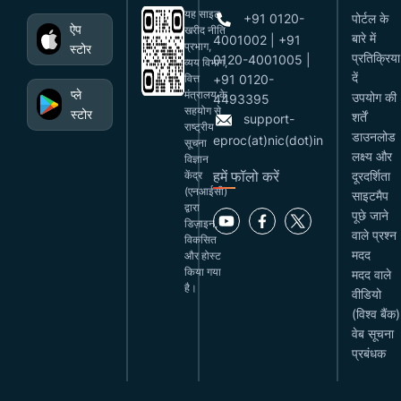
यह साइट
+91 0120-
पोर्टल के
ऐप
खरीद नीति
बारे में
4001002 | +91
प्रभाग,
स्टोर
प्रतिक्रिया
0120-4001005 |
व्यय विभाग,
दें
वित्त
+91 0120-
प्ले
मंत्रालय के
उपयोग की
4493395
सहयोग से
स्टोर
शर्तें
support-
राष्ट्रीय
डाउनलोड
eproc(at)nic(dot)in
सूचना
लक्ष्य और
विज्ञान
हमें फॉलो करें
केंद्र
दूरदर्शिता
(एनआईसी)
साइटमैप
द्वारा
पूछे जाने
डिज़ाइन,
वाले प्रश्न
विकसित
मदद
और होस्ट
किया गया
मदद वाले
है।
वीडियो
(विश्व बैंक)
वेब सूचना
प्रबंधक