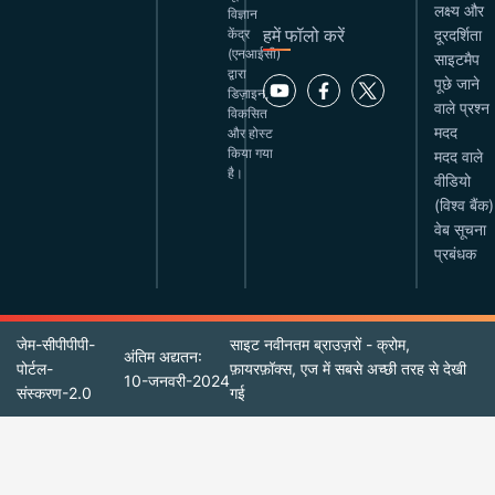
लक्ष्य और
विज्ञान
हमें फॉलो करें
केंद्र
दूरदर्शिता
(एनआईसी)
साइटमैप
द्वारा
पूछे जाने
डिज़ाइन,
वाले प्रश्न
विकसित
मदद
और होस्ट
किया गया
मदद वाले
है।
वीडियो
(विश्व बैंक)
वेब सूचना
प्रबंधक
जेम-सीपीपीपी-
साइट नवीनतम ब्राउज़रों - क्रोम,
अंतिम अद्यतन:
पोर्टल-
फ़ायरफ़ॉक्स, एज में सबसे अच्छी तरह से देखी
10-जनवरी-2024
संस्करण-2.0
गई