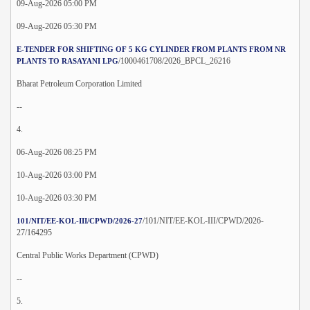
09-Aug-2026 05:00 PM
09-Aug-2026 05:30 PM
E-TENDER FOR SHIFTING OF 5 KG CYLINDER FROM PLANTS FROM NR
/1000461708/2026_BPCL_26216
PLANTS TO RASAYANI LPG
Bharat Petroleum Corporation Limited
--
4.
06-Aug-2026 08:25 PM
10-Aug-2026 03:00 PM
10-Aug-2026 03:30 PM
/101/NIT/EE-KOL-III/CPWD/2026-
101/NIT/EE-KOL-III/CPWD/2026-27
27/164295
Central Public Works Department (CPWD)
--
5.