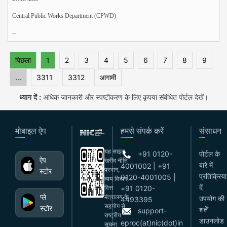
Central Public Works Department (CPWD)
--
पिछला
1
2
3
4
5
6
7
8
9
...
3311
3312
आगामी
ध्यान दें :
अधिक जानकारी और स्पष्टीकरण के लिए कृपया संबंधित पोर्टल देखें।
मोबाइल ऐप
हमसे संपर्क करें
संसाधन
यह साइट
+91 0120-
पोर्टल के
ऐप
खरीद नीति
बारे में
4001002 | +91
प्रभाग,
स्टोर
प्रतिक्रिया
0120-4001005 |
व्यय विभाग,
दें
वित्त
+91 0120-
प्ले
मंत्रालय के
उपयोग की
4493395
सहयोग से
स्टोर
शर्तें
support-
राष्ट्रीय
डाउनलोड
eproc(at)nic(dot)in
सूचना