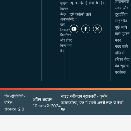
डाउनलोड
eproc(at)nic(dot)in
सूचना
लक्ष्य और
विज्ञान
हमें फॉलो करें
केंद्र
दूरदर्शिता
(एनआईसी)
साइटमैप
द्वारा
पूछे जाने
डिज़ाइन,
वाले प्रश्न
विकसित
मदद
और होस्ट
किया गया
मदद वाले
है।
वीडियो
(विश्व बैंक)
वेब सूचना
प्रबंधक
जेम-सीपीपीपी-
साइट नवीनतम ब्राउज़रों - क्रोम,
अंतिम अद्यतन:
पोर्टल-
फ़ायरफ़ॉक्स, एज में सबसे अच्छी तरह से देखी
10-जनवरी-2024
संस्करण-2.0
गई