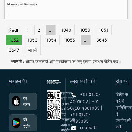
Ministry of Railways
--
पिछला
1
2
...
1049
1050
1051
1052
1053
1054
1055
...
3646
3647
आगामी
ध्यान दें :
अधिक जानकारी और स्पष्टीकरण के लिए कृपया संबंधित पोर्टल देखें।
मोबाइल ऐप
हमसे संपर्क करें
संसाधन
यह साइट
+91 0120-
पोर्टल के
ऐप
खरीद नीति
बारे में
4001002 | +91
प्रभाग,
स्टोर
प्रतिक्रिया
0120-4001005 |
व्यय विभाग,
दें
वित्त
+91 0120-
प्ले
मंत्रालय के
उपयोग की
4493395
सहयोग से
स्टोर
शर्तें
support-
राष्ट्रीय