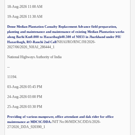
18-Aug-2026 11:00 AM
19-Aug-2026 11:30 AM
Dense Median Plantation Casualty Replacement Advance field preparation,
planting and maintenance and maintenance of existing Median Plantation works
along Barhi Km0.000 to Hazaribagh40.500 of NH33 in Jharkhand under PIU
/NHAI/RO/RNC/JH/2026-
Hazaribagh, RO-Ranchi 2nd Call
2027/06/2026_NHAI_286444_1
National Highways Authority of India
--
11194.
03-Aug-2026 05:45 PM
24-Aug-2026 03:00 PM
25-Aug-2026 03:30 PM
Providing of various manpower, office attendant and dak rider for office
/NIT No.06/MDCSC/DDA/2026-
maintenance at MDCSC/DDA.
27/2026_DDA_920390_1