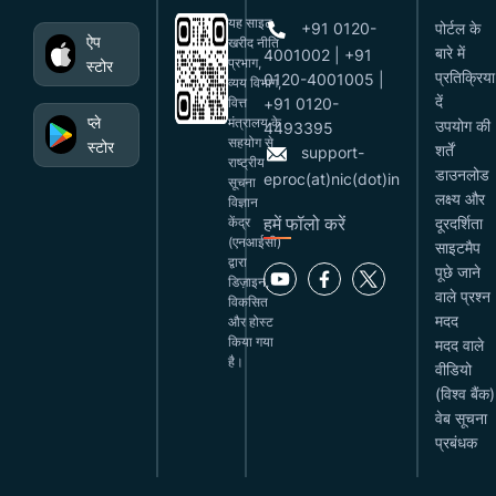
यह साइट
+91 0120-
पोर्टल के
ऐप
खरीद नीति
बारे में
4001002 | +91
प्रभाग,
स्टोर
प्रतिक्रिया
0120-4001005 |
व्यय विभाग,
दें
वित्त
+91 0120-
प्ले
मंत्रालय के
उपयोग की
4493395
सहयोग से
स्टोर
शर्तें
support-
राष्ट्रीय
डाउनलोड
eproc(at)nic(dot)in
सूचना
लक्ष्य और
विज्ञान
हमें फॉलो करें
केंद्र
दूरदर्शिता
(एनआईसी)
साइटमैप
द्वारा
पूछे जाने
डिज़ाइन,
वाले प्रश्न
विकसित
मदद
और होस्ट
किया गया
मदद वाले
है।
वीडियो
(विश्व बैंक)
वेब सूचना
प्रबंधक