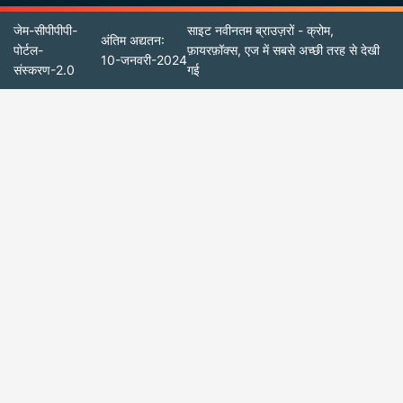
जेम-सीपीपीपी-
साइट नवीनतम ब्राउज़रों - क्रोम,
अंतिम अद्यतन:
पोर्टल-
फ़ायरफ़ॉक्स, एज में सबसे अच्छी तरह से देखी
10-जनवरी-2024
संस्करण-2.0
गई