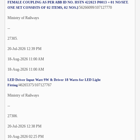
FEMALE COUPLING AS PER ABB ID NO. HSTN 422023 P0013 = 01 NO/SET.
/56266099/107127770
ONE SET CONSISTS OF 02 ITEMS, 02 NOS.]
Ministry of Railways
--
27305.
20-Jul-2026 12:39 PM
18-Aug-2026 11:00 AM
18-Aug-2026 11:00 AM
LED Driver Input Watt 9W & Driver 18 Watts for LED Light
/46265375/107127767
Fitting
Ministry of Railways
--
27306.
20-Jul-2026 12:38 PM
10-Aug-2026 02:25 PM