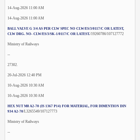
14-Aug-2026 11:00 AM
14-Aug-2026 11:00 AM
BALL VALVE G 3/4 AS PER CLW SPEC NO CLW/ES/3/0117/C OR LATEST,
/19260786/107127772
CLW DRG. NO- CLW/ES/3/SK-1/0117/C OR LATEST.
Ministry of Railways
--
27302.
20-Jul-2026 12:40 PM
10-Aug-2026 10:30 AM
10-Aug-2026 10:30 AM
HEX NUT M8 A2-70 (IS 1367 P14) FOR MATERIAL, FOR DIMENTION DIN
/L3265549/107127773
934 A2-70
Ministry of Railways
--