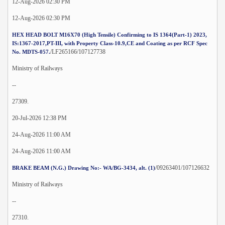
12-Aug-2026 02:30 PM
12-Aug-2026 02:30 PM
HEX HEAD BOLT M16X70 (High Tensile) Confirming to IS 1364(Part-1) 2023,
IS:1367-2017,PT-III, with Property Class-10.9,CE and Coating as per RCF Spec
/LF265166/107127738
No. MDTS-057.
Ministry of Railways
--
27309.
20-Jul-2026 12:38 PM
24-Aug-2026 11:00 AM
24-Aug-2026 11:00 AM
/09263401/107126632
BRAKE BEAM (N.G.) Drawing No:- WA/BG-3434, alt. (1)
Ministry of Railways
--
27310.