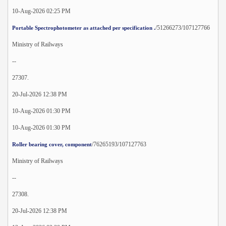
10-Aug-2026 02:25 PM
/51266273/107127766
Portable Spectrophotometer as attached per specification .
Ministry of Railways
--
27307.
20-Jul-2026 12:38 PM
10-Aug-2026 01:30 PM
10-Aug-2026 01:30 PM
/76265193/107127763
Roller bearing cover, component
Ministry of Railways
--
27308.
20-Jul-2026 12:38 PM