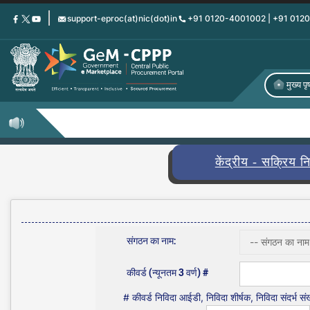
Skip
support-eproc(at)nic(dot)in
+91 0120-4001002 | +91 012
to
main
content
मुख्य पृष
केंद्रीय - सक्रिय नि
संगठन का नाम:
कीवर्ड (न्यूनतम 3 वर्ण) #
# कीवर्ड निविदा आईडी, निविदा शीर्षक, निविदा संदर्भ संख