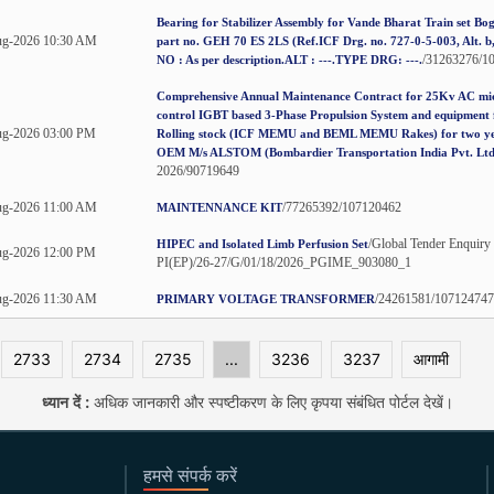
Bearing for Stabilizer Assembly for Vande Bharat Train set Bo
ug-2026 10:30 AM
part no. GEH 70 ES 2LS (Ref.ICF Drg. no. 727-0-5-003, Alt. 
/31263276/1
NO : As per description.ALT : ---.TYPE DRG: ---.
Comprehensive Annual Maintenance Contract for 25Kv AC mi
control IGBT based 3-Phase Propulsion System and equipmen
g-2026 03:00 PM
Rolling stock (ICF MEMU and BEML MEMU Rakes) for two ye
OEM M/s ALSTOM (Bombardier Transportation India Pvt. Ltd
2026/90719649
ug-2026 11:00 AM
/77265392/107120462
MAINTENNANCE KIT
/Global Tender Enquiry
HIPEC and Isolated Limb Perfusion Set
g-2026 12:00 PM
PI(EP)/26-27/G/01/18/2026_PGIME_903080_1
ug-2026 11:30 AM
/24261581/107124747
PRIMARY VOLTAGE TRANSFORMER
2733
2734
2735
...
3236
3237
आगामी
ध्यान दें :
अधिक जानकारी और स्पष्टीकरण के लिए कृपया संबंधित पोर्टल देखें।
हमसे संपर्क करें