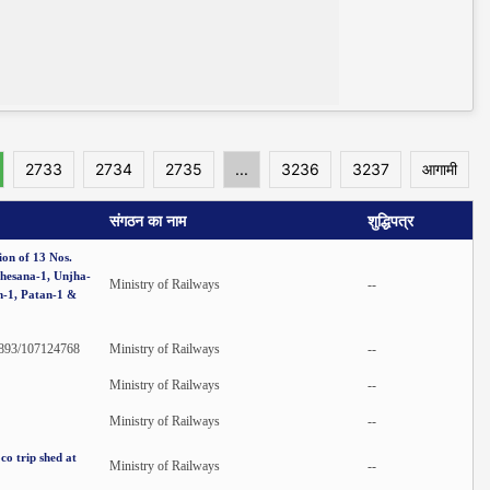
2733
2734
2735
...
3236
3237
आगामी
संगठन का नाम
शुद्धिपत्र
ion of 13 Nos.
ahesana-1, Unjha-
Ministry of Railways
--
m-1, Patan-1 &
893/107124768
Ministry of Railways
--
Ministry of Railways
--
Ministry of Railways
--
co trip shed at
Ministry of Railways
--