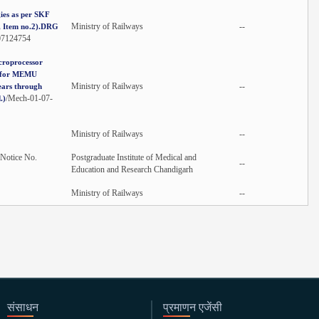
gies as per SKF
Ministry of Railways
--
b, Item no.2).DRG
07124754
croprocessor
t for MEMU
Ministry of Railways
--
ars through
/Mech-01-07-
.)
Ministry of Railways
--
 Notice No.
Postgraduate Institute of Medical and
--
Education and Research Chandigarh
Ministry of Railways
--
संसाधन
प्रमाणन एजेंसी