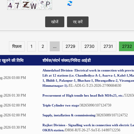
पिछला
1
2
...
2729
2730
2731
2732
ा खुलने की तिथि
शीर्षक/संदर्भ संख्या/निविदा आईडी
Ahmedabad Division- Electrical work in connection with provis
Lift at 12 stations (i.e. Chandlodiya-A-1, Asarva-1, Kalol-1,M
g-2026 03:00 PM
1, Bhildi-1, Palanpur-1, Bhachau-1, Dhrangadhra-2, Viramga
/EL-ADI-G-T-23-2026-27/90684630
Himmatnagar-1).
g-2026 01:30 PM
/53265
Procurement of High tensile hex head Bolt M10x25, etc.
g-2026 02:00 PM
/38265090/107124759
Triple Cylinder two stage
g-2026 02:00 PM
/38265089/107124752
Supply, installation & commissioning
Rajkot Division - Signalling work in connection with electric Lo
g-2026 03:30 PM
/DRM-RJT-26-27-SnT-E-14/89712256
OKHA station.