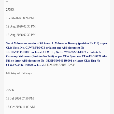
--
27585.
19-Jul-2026 08:26 PM
12-Aug-2026 02:30 PM
12-Aug-2026 02:30 PM
Set of Voltmeters consist of 02 items. 1. Voltmeter Battery (position No.116) as per
CLW Spec. No. CLW/ES/3/0073 or latest and ABB document No -
3EHP590545R0001 or latest, CLW Drg No-CLW/ES/3/SK1/0073 or latest. 2.
Catenary Voltmeter (Position No.74.0) as per CLW Spec. no- CLW/ES/3/0070 Alt-
Nil, or latest ABB document No- 3EHP 590546 R0001 or latest CLW Drg No-
/LD261064A/107122533
CLW/ES/3/SK-1/0070 or latest.
Ministry of Railways
--
27586.
19-Jul-2026 07:56 PM
17-Oct-2026 11:00 AM