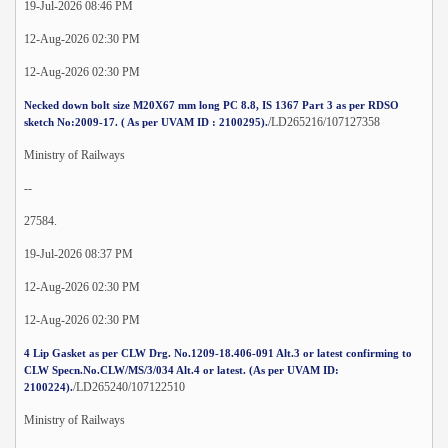
19-Jul-2026 08:46 PM
12-Aug-2026 02:30 PM
12-Aug-2026 02:30 PM
Necked down bolt size M20X67 mm long PC 8.8, IS 1367 Part 3 as per RDSO
/LD265216/107127358
sketch No:2009-17. ( As per UVAM ID : 2100295).
Ministry of Railways
--
27584.
19-Jul-2026 08:37 PM
12-Aug-2026 02:30 PM
12-Aug-2026 02:30 PM
4 Lip Gasket as per CLW Drg. No.1209-18.406-091 Alt.3 or latest confirming to
CLW Specn.No.CLW/MS/3/034 Alt.4 or latest. (As per UVAM ID:
/LD265240/107122510
2100224).
Ministry of Railways