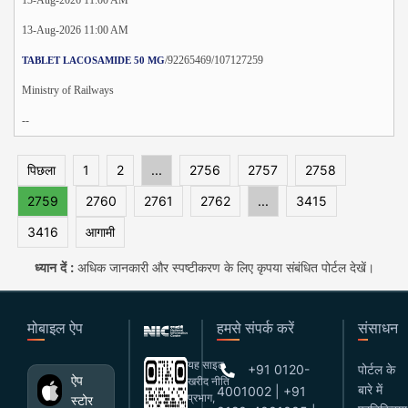
13-Aug-2026 11:00 AM
/92265469/107127259
TABLET LACOSAMIDE 50 MG
Ministry of Railways
--
पिछला
1
2
...
2756
2757
2758
2759
2760
2761
2762
...
3415
3416
आगामी
ध्यान दें :
अधिक जानकारी और स्पष्टीकरण के लिए कृपया संबंधित पोर्टल देखें।
मोबाइल ऐप
हमसे संपर्क करें
संसाधन
यह साइट
+91 0120-
पोर्टल के
ऐप
खरीद नीति
बारे में
4001002 | +91
प्रभाग,
स्टोर