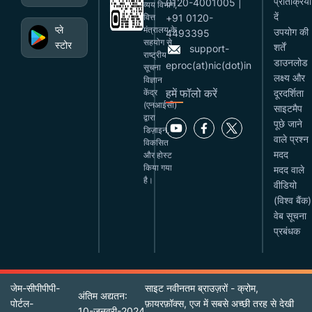
प्रतिक्रिया
0120-4001005 |
व्यय विभाग,
दें
वित्त
+91 0120-
प्ले
मंत्रालय के
उपयोग की
4493395
सहयोग से
स्टोर
शर्तें
support-
राष्ट्रीय
डाउनलोड
eproc(at)nic(dot)in
सूचना
लक्ष्य और
विज्ञान
हमें फॉलो करें
केंद्र
दूरदर्शिता
(एनआईसी)
साइटमैप
द्वारा
पूछे जाने
डिज़ाइन,
वाले प्रश्न
विकसित
मदद
और होस्ट
किया गया
मदद वाले
है।
वीडियो
(विश्व बैंक)
वेब सूचना
प्रबंधक
जेम-सीपीपीपी-
साइट नवीनतम ब्राउज़रों - क्रोम,
अंतिम अद्यतन:
पोर्टल-
फ़ायरफ़ॉक्स, एज में सबसे अच्छी तरह से देखी
10-जनवरी-2024