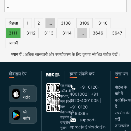
--
पिछला
1
2
...
3108
3109
3110
3111
3112
3113
3114
...
3646
3647
आगामी
ध्यान दें :
अधिक जानकारी और स्पष्टीकरण के लिए कृपया संबंधित पोर्टल देखें।
मोबाइल ऐप
हमसे संपर्क करें
संसाधन
यह साइट
+91 0120-
पोर्टल के
ऐप
खरीद नीति
बारे में
4001002 | +91
प्रभाग,
स्टोर
प्रतिक्रिया
0120-4001005 |
व्यय विभाग,
दें
वित्त
+91 0120-
प्ले
मंत्रालय के
उपयोग की
4493395
सहयोग से
स्टोर
शर्तें
support-
राष्ट्रीय
डाउनलोड
eproc(at)nic(dot)in
सूचना