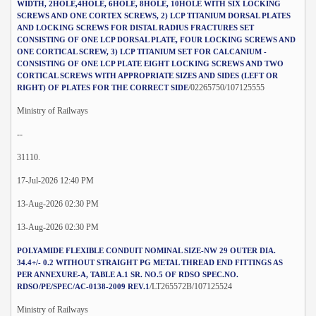
WIDTH, 2HOLE,4HOLE, 6HOLE, 8HOLE, 10HOLE WITH SIX LOCKING
SCREWS AND ONE CORTEX SCREWS, 2) LCP TITANIUM DORSAL PLATES
AND LOCKING SCREWS FOR DISTAL RADIUS FRACTURES SET
CONSISTING OF ONE LCP DORSAL PLATE, FOUR LOCKING SCREWS AND
ONE CORTICAL SCREW, 3) LCP TITANIUM SET FOR CALCANIUM -
CONSISTING OF ONE LCP PLATE EIGHT LOCKING SCREWS AND TWO
CORTICAL SCREWS WITH APPROPRIATE SIZES AND SIDES (LEFT OR
/02265750/107125555
RIGHT) OF PLATES FOR THE CORRECT SIDE
Ministry of Railways
--
31110.
17-Jul-2026 12:40 PM
13-Aug-2026 02:30 PM
13-Aug-2026 02:30 PM
POLYAMIDE FLEXIBLE CONDUIT NOMINAL SIZE-NW 29 OUTER DIA.
34.4+/- 0.2 WITHOUT STRAIGHT PG METAL THREAD END FITTINGS AS
PER ANNEXURE-A, TABLE A.1 SR. NO.5 OF RDSO SPEC.NO.
/LT265572B/107125524
RDSO/PE/SPEC/AC-0138-2009 REV.1
Ministry of Railways