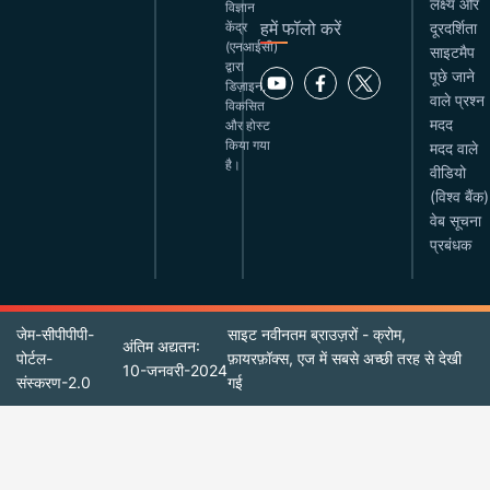
लक्ष्य और
विज्ञान
हमें फॉलो करें
केंद्र
दूरदर्शिता
(एनआईसी)
साइटमैप
द्वारा
पूछे जाने
डिज़ाइन,
वाले प्रश्न
विकसित
मदद
और होस्ट
किया गया
मदद वाले
है।
वीडियो
(विश्व बैंक)
वेब सूचना
प्रबंधक
जेम-सीपीपीपी-
साइट नवीनतम ब्राउज़रों - क्रोम,
अंतिम अद्यतन:
पोर्टल-
फ़ायरफ़ॉक्स, एज में सबसे अच्छी तरह से देखी
10-जनवरी-2024
संस्करण-2.0
गई