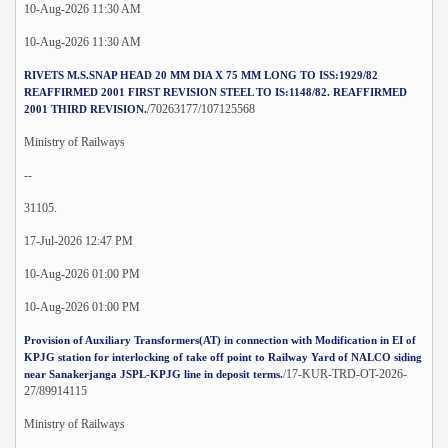
10-Aug-2026 11:30 AM
10-Aug-2026 11:30 AM
RIVETS M.S.SNAP HEAD 20 MM DIA X 75 MM LONG TO ISS:1929/82
REAFFIRMED 2001 FIRST REVISION STEEL TO IS:1148/82. REAFFIRMED
/70263177/107125568
2001 THIRD REVISION.
Ministry of Railways
--
31105.
17-Jul-2026 12:47 PM
10-Aug-2026 01:00 PM
10-Aug-2026 01:00 PM
Provision of Auxiliary Transformers(AT) in connection with Modification in EI of
KPJG station for interlocking of take off point to Railway Yard of NALCO siding
/17-KUR-TRD-OT-2026-
near Sanakerjanga JSPL-KPJG line in deposit terms.
27/89914115
Ministry of Railways