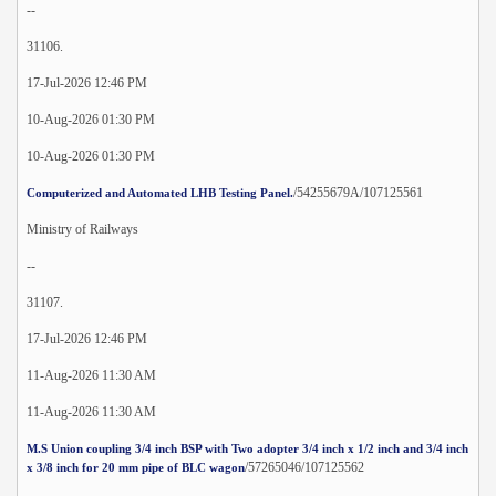
--
31106.
17-Jul-2026 12:46 PM
10-Aug-2026 01:30 PM
10-Aug-2026 01:30 PM
/54255679A/107125561
Computerized and Automated LHB Testing Panel.
Ministry of Railways
--
31107.
17-Jul-2026 12:46 PM
11-Aug-2026 11:30 AM
11-Aug-2026 11:30 AM
M.S Union coupling 3/4 inch BSP with Two adopter 3/4 inch x 1/2 inch and 3/4 inch
/57265046/107125562
x 3/8 inch for 20 mm pipe of BLC wagon