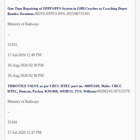
One Time Repairing of EPPFS/PFS System in LHB Coaches at Coaching Depot
/BDTS-EPPFS-PFS-2025/90731583
Bandra Terminus.
Ministry of Railways
--
31103.
17-Jul-2026 12:49 PM
10-Aug-2026 02:30 PM
10-Aug-2026 02:30 PM
THROTTLE VALVE as per CRCC HTEC part no. 40095160, Make- CRCC
/66266241/107125576
HTEC, Duncan, Parker, KNORR, WEBCO, TVS, Williams
Ministry of Railways
--
31104.
17-Jul-2026 12:47 PM