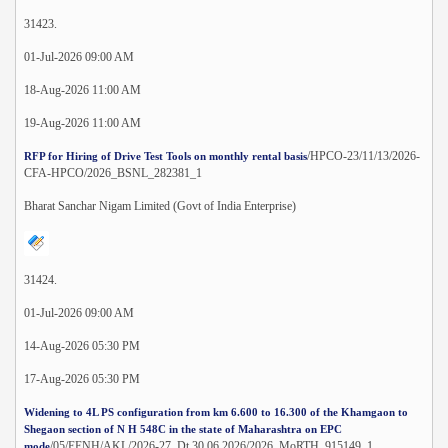
31423.
01-Jul-2026 09:00 AM
18-Aug-2026 11:00 AM
19-Aug-2026 11:00 AM
/HPCO-23/11/13/2026-
RFP for Hiring of Drive Test Tools on monthly rental basis
CFA-HPCO/2026_BSNL_282381_1
Bharat Sanchar Nigam Limited (Govt of India Enterprise)
31424.
01-Jul-2026 09:00 AM
14-Aug-2026 05:30 PM
17-Aug-2026 05:30 PM
Widening to 4L PS configuration from km 6.600 to 16.300 of the Khamgaon to
Shegaon section of N H 548C in the state of Maharashtra on EPC
/05/EENH/AKL/2026-27, Dt.30.06.2026/2026_MoRTH_915149_1
mode