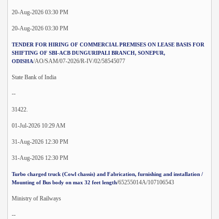
20-Aug-2026 03:30 PM
20-Aug-2026 03:30 PM
TENDER FOR HIRING OF COMMERCIAL PREMISES ON LEASE BASIS FOR
SHIFTING OF SBI-ACB DUNGURIPALI BRANCH, SONEPUR,
/AO/SAM/07-2026/R-IV/02/58545077
ODISHA
State Bank of India
--
31422.
01-Jul-2026 10:29 AM
31-Aug-2026 12:30 PM
31-Aug-2026 12:30 PM
Turbo charged truck (Cowl chassis) and Fabrication, furnishing and installation /
/65255014A/107106543
Mounting of Bus body on max 32 feet length
Ministry of Railways
--