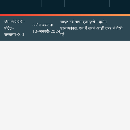
जेम-सीपीपीपी-
साइट नवीनतम ब्राउज़रों - क्रोम,
अंतिम अद्यतन:
पोर्टल-
फ़ायरफ़ॉक्स, एज में सबसे अच्छी तरह से देखी
10-जनवरी-2024
संस्करण-2.0
गई