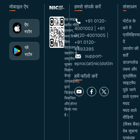
मोबाइल ऐप
हमसे संपर्क करें
संसाधन
यह साइट
+91 0120-
पोर्टल के
ऐप
खरीद नीति
बारे में
4001002 | +91
प्रभाग,
स्टोर
प्रतिक्रिया
0120-4001005 |
व्यय विभाग,
दें
वित्त
+91 0120-
प्ले
मंत्रालय के
उपयोग की
4493395
सहयोग से
स्टोर
शर्तें
support-
राष्ट्रीय
डाउनलोड
eproc(at)nic(dot)in
सूचना
लक्ष्य और
विज्ञान
हमें फॉलो करें
केंद्र
दूरदर्शिता
(एनआईसी)
साइटमैप
द्वारा
पूछे जाने
डिज़ाइन,
वाले प्रश्न
विकसित
मदद
और होस्ट
किया गया
मदद वाले
है।
वीडियो
(विश्व बैंक)
वेब सूचना
प्रबंधक