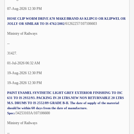
07-Aug-2026 12:30 PM
HOSE CLIP WORM DRIVE A70 MAKE/BRAND AS KLIPCO OR KLIPWEL OR
/61262257/107106603
JOLLY OR SIMILAR TO IS 4762/2002
Ministry of Railways
--
31427.
01-Jul-2026 06:32 AM
19-Aug-2026 12:30 PM
19-Aug-2026 12:30 PM
PAINT ENAMEL SYNTHETIC LIGHT GREY EXTERIOR FINISHING TO ISC
631 TO IS 2932/93. PACKING IN 20 LTRS.NEW NON RETURNABLE 20 LTRS
M.S. DRUMS TO IS 2552/89 GRADE B-II. The date of supply of the material
should be within 60 days from the date of manufacture.
/34253103A/107106600
Spec:
Ministry of Railways
--