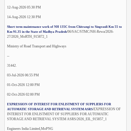
12-Aug-2026 05:30 PM
14-Aug-2026 12:30 PM
Short term maintenance work of NH 135C from Chitrangi to Singrauli Km 55 to
/06/SAC/STMC/NH-Rewa/2026-
Km 91.35 in the State of Madhya Pradesh
27/2026_MoRTH_915872_1
Ministry of Road Transport and Highways
--
31442.
03-Jul-2026 06:55 PM
01-Oct-2026 12:00 PM
02-Oct-2026 02:00 PM
EXPRESSION OF INTEREST FOR ENLISTMENT OF SUPPLIERS FOR
/EXPRESSION OF
AUTOMATIC STORAGE AND RETRIEVAL SYSTEM ASRS
INTEREST FOR ENLISTMENT OF SUPPLIERS FOR AUTOMATIC
STORAGE AND RETRIEVAL SYSTEM ASRS/2026_EIL_915857_1
Engineers India Limited,MoPNG