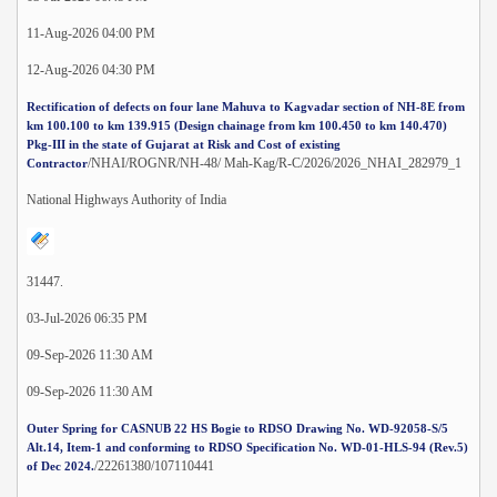
11-Aug-2026 04:00 PM
12-Aug-2026 04:30 PM
Rectification of defects on four lane Mahuva to Kagvadar section of NH-8E from
km 100.100 to km 139.915 (Design chainage from km 100.450 to km 140.470)
Pkg-III in the state of Gujarat at Risk and Cost of existing
/NHAI/ROGNR/NH-48/ Mah-Kag/R-C/2026/2026_NHAI_282979_1
Contractor
National Highways Authority of India
31447.
03-Jul-2026 06:35 PM
09-Sep-2026 11:30 AM
09-Sep-2026 11:30 AM
Outer Spring for CASNUB 22 HS Bogie to RDSO Drawing No. WD-92058-S/5
Alt.14, Item-1 and conforming to RDSO Specification No. WD-01-HLS-94 (Rev.5)
/22261380/107110441
of Dec 2024.