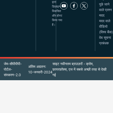
द्वारा
पूछे जाने
डिज़ाइन,
वाले प्रश्न
विकसित
मदद
और होस्ट
किया गया
मदद वाले
है।
वीडियो
(विश्व बैंक)
वेब सूचना
प्रबंधक
जेम-सीपीपीपी-
साइट नवीनतम ब्राउज़रों - क्रोम,
अंतिम अद्यतन:
पोर्टल-
फ़ायरफ़ॉक्स, एज में सबसे अच्छी तरह से देखी
10-जनवरी-2024
संस्करण-2.0
गई