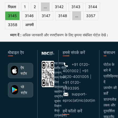
पिछला
1
2
...
3142
3143
3144
3145
3146
3147
3148
...
3357
3358
आगामी
ध्यान दें :
अधिक जानकारी और स्पष्टीकरण के लिए कृपया संबंधित पोर्टल देखें।
मोबाइल ऐप
हमसे संपर्क करें
संसाधन
यह साइट
+91 0120-
पोर्टल के
ऐप
खरीद नीति
बारे में
4001002 | +91
प्रभाग,
स्टोर
प्रतिक्रिया
0120-4001005 |
व्यय विभाग,
दें
वित्त
+91 0120-
प्ले
मंत्रालय के
उपयोग की
4493395
सहयोग से
स्टोर
शर्तें
support-
राष्ट्रीय
डाउनलोड
eproc(at)nic(dot)in
सूचना
लक्ष्य और
विज्ञान
हमें फॉलो करें
केंद्र
दूरदर्शिता
(एनआईसी)
साइटमैप