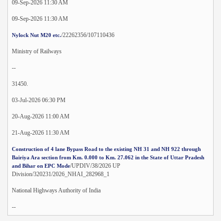
09-Sep-2026 11:30 AM
09-Sep-2026 11:30 AM
/22262356/107110436
Nylock Nut M20 etc.
Ministry of Railways
--
31450.
03-Jul-2026 06:30 PM
20-Aug-2026 11:00 AM
21-Aug-2026 11:30 AM
Construction of 4 lane Bypass Road to the existing NH 31 and NH 922 through
Bairiya Ara section from Km. 0.000 to Km. 27.062 in the State of Uttar Pradesh
/UPDIV/38/2026 UP
and Bihar on EPC Mode
Division/320231/2026_NHAI_282968_1
National Highways Authority of India
--