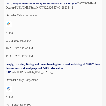
/DVC/EOI/Head
(EOI) for procurement of newly manufactured BOBR Wagons
Quarter/FUEL/CMM/Supply/CT/02/2026_DVC_282944_1
Damodar Valley Corporation
31445.
03-Jul-2026 06:50 PM
10-Aug-2026 12:00 PM
11-Aug-2026 12:30 PM
Supply, Erection, Testing and Commissioning for Diversion/shifting of 220KV lines
due to construction of proposed 2x800 MW units at
/2600002353/2026_DVC_282977_1
CTPS
Damodar Valley Corporation
31446.
03-Jul-2026 06:45 PM