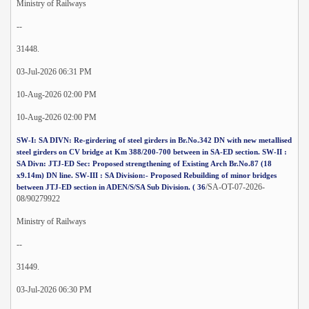
Ministry of Railways
--
31448.
03-Jul-2026 06:31 PM
10-Aug-2026 02:00 PM
10-Aug-2026 02:00 PM
SW-I: SA DIVN: Re-girdering of steel girders in Br.No.342 DN with new metallised
steel girders on CV bridge at Km 388/200-700 between in SA-ED section. SW-II :
SA Divn: JTJ-ED Sec: Proposed strengthening of Existing Arch Br.No.87 (18
x9.14m) DN line. SW-III : SA Division:- Proposed Rebuilding of minor bridges
/SA-OT-07-2026-
between JTJ-ED section in ADEN/S/SA Sub Division. ( 36
08/90279922
Ministry of Railways
--
31449.
03-Jul-2026 06:30 PM